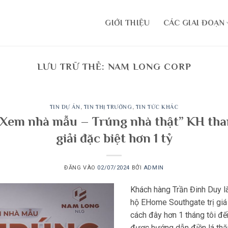
GIỚI THIỆU
CÁC GIAI ĐOẠN
LƯU TRỮ THẺ:
NAM LONG CORP
TIN DỰ ÁN
,
TIN THỊ TRƯỜNG
,
TIN TỨC KHÁC
 “Xem nhà mẫu – Trúng nhà thật” KH tha
giải đặc biệt hơn 1 tỷ
ĐĂNG VÀO
02/07/2024
BỞI
ADMIN
Khách hàng Trần Đinh Duy là
hộ EHome Southgate trị giá 
cách đây hơn 1 tháng tôi đ
được hướng dẫn điền lá th