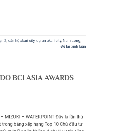
ạn 2
,
căn hộ akari city
,
dự án akari city
,
Nam Long
,
Để lại bình luận
DO BCI ASIA AWARDS
– MIZUKI – WATERPOINT Đây là lần thứ
t trong bảng xếp hạng Top 10 Chủ đầu tư