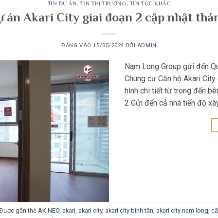
TIN DỰ ÁN
,
TIN THỊ TRƯỜNG
,
TIN TỨC KHÁC
ự án Akari City giai đoạn 2 cập nhật th
ĐĂNG VÀO
15/05/2024
BỞI
ADMIN
Nam Long Group gửi đến Qu
Chung cư Căn hộ Akari City
hình chi tiết từ trong đến 
2 Gửi đến cả nhà tiến độ x
Được gắn thẻ
AK NEO
,
akari
,
akari city
,
akari city bình tân
,
akari city nam long
,
că