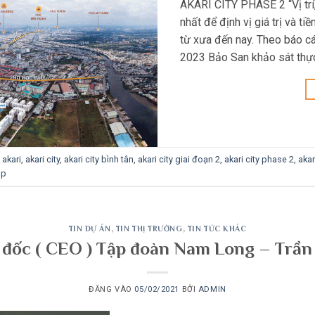
AKARI CITY PHASE 2 “Vị trí, v
nhất để định vị giá trị và 
từ xưa đến nay. Theo báo c
2023 Bảo San khảo sát thự
ẻ
akari
,
akari city
,
akari city bình tân
,
akari city giai đoạn 2
,
akari city phase 2
,
akar
up
TIN DỰ ÁN
,
TIN THỊ TRƯỜNG
,
TIN TỨC KHÁC
đốc ( CEO ) Tập đoàn Nam Long – Trầ
ĐĂNG VÀO
05/02/2021
BỞI
ADMIN