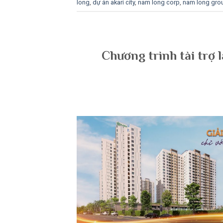
long
,
dự án akari city
,
nam long corp
,
nam long gro
Chương trình tài trợ l