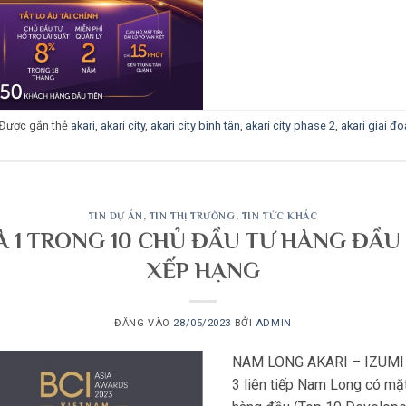
Được gắn thẻ
akari
,
akari city
,
akari city bình tân
,
akari city phase 2
,
akari giai đo
TIN DỰ ÁN
,
TIN THỊ TRƯỜNG
,
TIN TỨC KHÁC
 1 TRONG 10 CHỦ ĐẦU TƯ HÀNG ĐẦU 
XẾP HẠNG
ĐĂNG VÀO
28/05/2023
BỞI
ADMIN
NAM LONG AKARI – IZUMI 
3 liên tiếp Nam Long có mặ