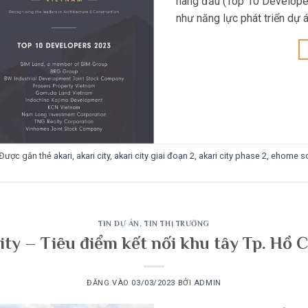
hàng đầu (Top 10 Developer
như năng lực phát triển dự 
Được gắn thẻ
akari
,
akari city
,
akari city giai đoạn 2
,
akari city phase 2
,
ehome s
TIN DỰ ÁN
,
TIN THỊ TRƯỜNG
ity – Tiêu điểm kết nối khu tây Tp. Hồ 
ĐĂNG VÀO
03/03/2023
BỞI
ADMIN