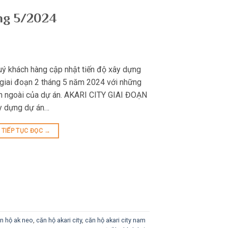
áng 5/2024
ý khách hàng cập nhật tiến độ xây dựng
 giai đoạn 2 tháng 5 năm 2024 với những
bên ngoài của dự án. AKARI CITY GIAI ĐOẠN
ây dựng dự án…
TIẾP TỤC ĐỌC
→
n hộ ak neo
,
căn hộ akari city
,
căn hộ akari city nam