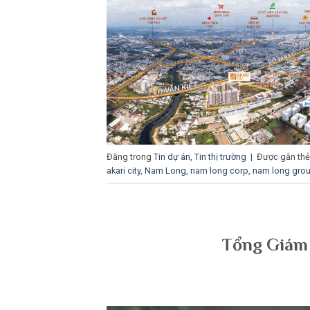
Đăng trong
Tin dự án
,
Tin thị trường
|
Được gắn th
akari city
,
Nam Long
,
nam long corp
,
nam long gro
Tổng Giám 