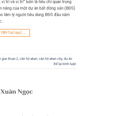
ị trí và vị trí” luôn là tiêu chí quan trọng
tiềm năng của một dự án bất động sản (BĐS)
áo tâm lý người tiêu dùng BĐS đầu năm
c…
TIẾP TỤC ĐỌC
→
i giai đoạn 2
,
căn hộ akari
,
căn hộ akari city
,
dự án
Để lại bình luận
n Xuân Ngọc