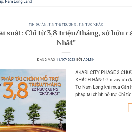
up
,
Nam Long Land
TIN DỰ ÁN
,
TIN THỊ TRƯỜNG
,
TIN TỨC KHÁC
ãi suất: Chỉ từ 3,8 triệu/tháng, sở hữu 
Nhật”
ĐĂNG VÀO
11/07/2023
BỞI
ADMIN
AKARI CITY PHASE 2 CHƯ
KHÁCH HÀNG Gói vay ưu đãi 
Tư Nam Long khi mua Căn hộ
pháp tài chính hỗ trợ: Chỉ từ