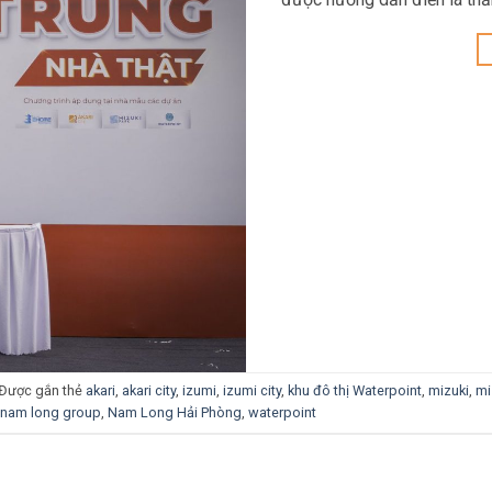
Được gắn thẻ
akari
,
akari city
,
izumi
,
izumi city
,
khu đô thị Waterpoint
,
mizuki
,
mi
nam long group
,
Nam Long Hải Phòng
,
waterpoint