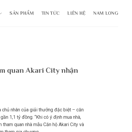
SẢN PHẨM
TIN TỨC
LIÊN HỆ
NAM LONG
m quan Akari City nhận
 chủ nhân của giải thưởng đặc biệt – căn
gần 1,1 tỷ đồng. “Khi có ý định mua nhà,
ến tham quan nhà mẫu Căn hộ Akari City và
ăm tham gia chương…