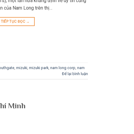
s), một lần nữa khẳng định về uy tín cũng
án của Nam Long trên thị…
TIẾP TỤC ĐỌC
→
outhgate
,
mizuki
,
mizuki park
,
nam long corp
,
nam
Để lại bình luận
Chí Minh