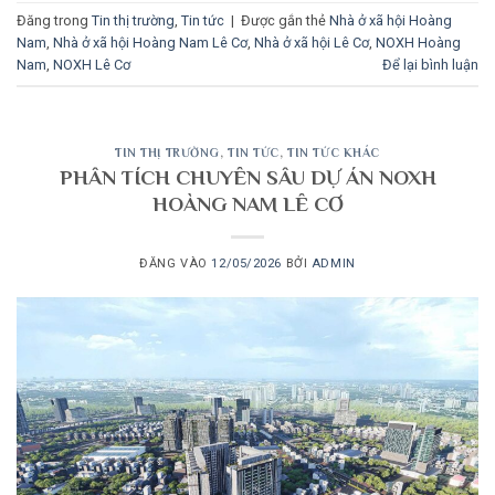
Đăng trong
Tin thị trường
,
Tin tức
|
Được gắn thẻ
Nhà ở xã hội Hoàng
Nam
,
Nhà ở xã hội Hoàng Nam Lê Cơ
,
Nhà ở xã hội Lê Cơ
,
NOXH Hoàng
Nam
,
NOXH Lê Cơ
Để lại bình luận
TIN THỊ TRƯỜNG
,
TIN TỨC
,
TIN TỨC KHÁC
PHÂN TÍCH CHUYÊN SÂU DỰ ÁN NOXH
HOÀNG NAM LÊ CƠ
ĐĂNG VÀO
12/05/2026
BỞI
ADMIN