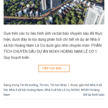
Dựa trên các tư liệu hình ảnh và bài báo chuyên sâu đã thực
hiện, dưới đây là nội dung phân tích chi tiết về dự án Nhà ở
xã hội Hoàng Nam Lê Cơ dưới góc nhìn chuyên môn: PHÂN
TÍCH CHUYÊN SÂU DỰ ÁN NOXH HOÀNG NAM LÊ CƠ 1.
Quy hoạch kiến…
TIẾP TỤC ĐỌC
→
Đăng trong
Tin thị trường
,
Tin tức
,
Tin tức khác
|
Được gắn thẻ
Nhà ở xã
hội
,
Nhà ở xã hội Hoàng Nam
,
Nhà ở xã hội Lê Cơ
,
NOXH
,
NOXH Hoàng
Nam
Để lại bình luận