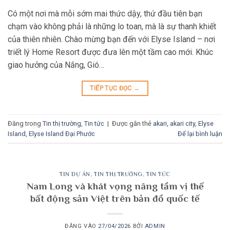
Có một nơi mà mỗi sớm mai thức dậy, thứ đầu tiên bạn
chạm vào không phải là những lo toan, mà là sự thanh khiết
của thiên nhiên. Chào mừng bạn đến với Elyse Island – nơi
triết lý Home Resort được đưa lên một tầm cao mới. Khúc
giao hưởng của Nắng, Gió…
TIẾP TỤC ĐỌC
→
Đăng trong
Tin thị trường
,
Tin tức
|
Được gắn thẻ
akari
,
akari city
,
Elyse
Island
,
Elyse Island Đại Phước
Để lại bình luận
TIN DỰ ÁN
,
TIN THỊ TRƯỜNG
,
TIN TỨC
Nam Long và khát vọng nâng tầm vị thế
bất động sản Việt trên bản đồ quốc tế
ĐĂNG VÀO
27/04/2026
BỞI
ADMIN