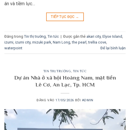
án và tiềm lực…
TIẾP TỤC ĐỌC
→
Đăng trong
Tin thị trường
,
Tin tức
|
Được gắn thẻ
akari city
,
Elyse Island
,
izumi
,
izumi city
,
mizuki park
,
Nam Long
,
the pearl
,
trellia cove
,
waterpoint
Để lại bình luận
TIN THỊ TRƯỜNG
,
TIN TỨC
Dự án Nhà ở xã hội Hoàng Nam, mặt tiền
Lê Cơ, An Lạc, Tp. HCM
ĐĂNG VÀO
17/05/2026
BỞI
ADMIN