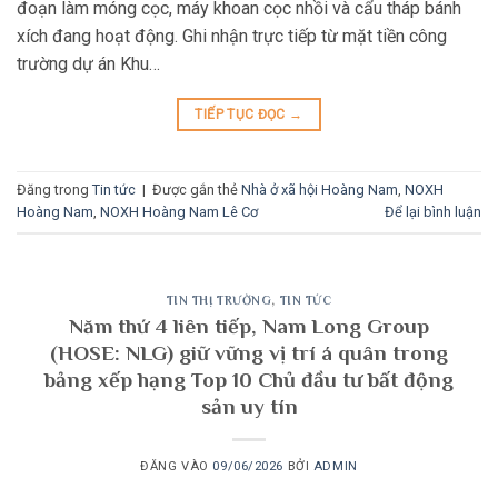
đoạn làm móng cọc, máy khoan cọc nhồi và cẩu tháp bánh
xích đang hoạt động. Ghi nhận trực tiếp từ mặt tiền công
trường dự án Khu…
TIẾP TỤC ĐỌC
→
Đăng trong
Tin tức
|
Được gắn thẻ
Nhà ở xã hội Hoàng Nam
,
NOXH
Hoàng Nam
,
NOXH Hoàng Nam Lê Cơ
Để lại bình luận
TIN THỊ TRƯỜNG
,
TIN TỨC
Năm thứ 4 liên tiếp, Nam Long Group
(HOSE: NLG) giữ vững vị trí á quân trong
bảng xếp hạng Top 10 Chủ đầu tư bất động
sản uy tín
ĐĂNG VÀO
09/06/2026
BỞI
ADMIN