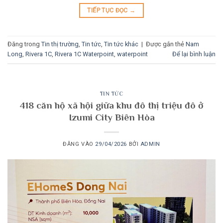
TIẾP TỤC ĐỌC
→
Đăng trong
Tin thị trường
,
Tin tức
,
Tin tức khác
|
Được gắn thẻ
Nam
Long
,
Rivera 1C
,
Rivera 1C Waterpoint
,
waterpoint
Để lại bình luận
TIN TỨC
418 căn hộ xã hội giữa khu đô thị triệu đô ở
Izumi City Biên Hòa
ĐĂNG VÀO
29/04/2026
BỞI
ADMIN