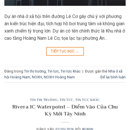
Dự án nhà ở xã hội trên đường Lê Cơ gây chú ý với phương
án kiến trúc hiện đại, tích hợp hồ bơi trung tâm và không gian
xanh chiếm tỷ trọng lớn. Dự án có tên chính thức là Khu nhà ở
cao tầng Hoàng Nam Lê Cơ, tọa lạc tại phường An…
TIẾP TỤC ĐỌC
→
Đăng trong
Tin thị trường
,
Tin tức
,
Tin tức khác
|
Được gắn thẻ
Nhà ở xã
hội Hoàng Nam
,
NOXH
,
NOXH Hoàng Nam
Để lại bình luận
TIN THỊ TRƯỜNG
,
TIN TỨC
,
TIN TỨC KHÁC
Rivera 1C Waterpoint – Điểm Vào Của Chu
Kỳ Mới Tây Ninh
ĐĂNG VÀO
02/05/2026
BỞI
ADMIN