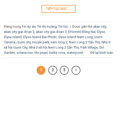
TIẾP TỤC ĐỌC
→
Đăng trong
Tin dự án
,
Tin thị trường
,
Tin tức
|
Được gắn thẻ
akari city
,
akari city giai đoạn 2
,
akari city giai đoạn 3
,
EHomeS Đồng Nai
,
Elyse
,
Elyse Island
,
Elyse Island Đại Phước
,
Elyse Island Nam Long
,
Izumi
Canaria
,
izumi city
,
mizuki park
,
nam long 2
,
Nam Long 2 Cần Thơ
,
Nhà ở
xã hội Izumi City
,
Nhà ở xã hội Nam Long 2 Cần Thơ
,
Park Village
,
Sol
Garden
,
solaria rise
,
the pearl
,
trellia cove
,
waterpoint
Để lại bình luận
1
2
3