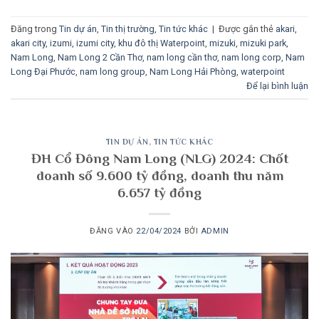
Đăng trong
Tin dự án
,
Tin thị trường
,
Tin tức khác
|
Được gắn thẻ
akari
,
akari city
,
izumi
,
izumi city
,
khu đô thị Waterpoint
,
mizuki
,
mizuki park
,
Nam Long
,
Nam Long 2 Cần Thơ
,
nam long cần thơ
,
nam long corp
,
Nam
Long Đại Phước
,
nam long group
,
Nam Long Hải Phòng
,
waterpoint
Để lại bình luận
TIN DỰ ÁN
,
TIN TỨC KHÁC
ĐH Cổ Đông Nam Long (NLG) 2024: Chốt
doanh số 9.600 tỷ đồng, doanh thu năm
6.657 tỷ đồng
ĐĂNG VÀO
22/04/2024
BỞI
ADMIN