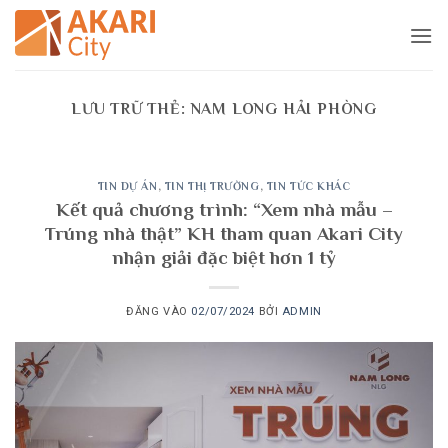
Bỏ
qua
nội
dung
LƯU TRỮ THẺ:
NAM LONG HẢI PHÒNG
TIN DỰ ÁN
,
TIN THỊ TRƯỜNG
,
TIN TỨC KHÁC
Kết quả chương trình: “Xem nhà mẫu –
Trúng nhà thật” KH tham quan Akari City
nhận giải đặc biệt hơn 1 tỷ
ĐĂNG VÀO
02/07/2024
BỞI
ADMIN