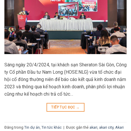
Sáng ngày 20/4/2024, tại khách sạn Sheraton Sài Gòn, Công
ty Cổ phần Đầu tư Nam Long (HOSE:NLG) vừa tổ chức đại
hội cổ đông thường niên để báo cáo kết quả kinh doanh năm
2023 và thông qua kế hoạch kinh doanh, phân phối lợi nhuận
cũng như kế hoạch chi trả cổ tức…
TIẾP TỤC ĐỌC
→
Đăng trong
Tin dự án
,
Tin tức khác
|
Được gắn thẻ
akari
,
akari city
,
Akari