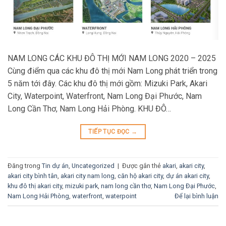
NAM LONG CÁC KHU ĐÔ THỊ MỚI NAM LONG 2020 – 2025
Cùng điểm qua các khu đô thị mới Nam Long phát triển trong
5 năm tới đây. Các khu đô thị mới gồm: Mizuki Park, Akari
City, Waterpoint, Waterfront, Nam Long Đại Phước, Nam
Long Cần Thơ, Nam Long Hải Phòng. KHU ĐÔ…
TIẾP TỤC ĐỌC
→
Đăng trong
Tin dự án
,
Uncategorized
|
Được gắn thẻ
akari
,
akari city
,
akari city bình tân
,
akari city nam long
,
căn hộ akari city
,
dự án akari city
,
khu đô thị akari city
,
mizuki park
,
nam long cần thơ
,
Nam Long Đại Phước
,
Nam Long Hải Phòng
,
waterfront
,
waterpoint
Để lại bình luận