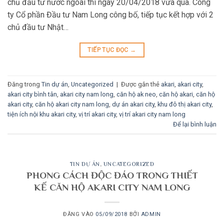
chủ đầu tư nước ngoài thì ngày 20/04/2018 vừa qua. Công
ty Cổ phần Đầu tư Nam Long công bố, tiếp tục kết hợp với 2
chủ đầu tư Nhật…
TIẾP TỤC ĐỌC
→
Đăng trong
Tin dự án
,
Uncategorized
|
Được gắn thẻ
akari
,
akari city
,
akari city bình tân
,
akari city nam long
,
căn hộ ak neo
,
căn hộ akari
,
căn hộ
akari city
,
căn hộ akari city nam long
,
dự án akari city
,
khu đô thị akari city
,
tiện ích nội khu akari city
,
vị trí akari city
,
vị trí akari city nam long
Để lại bình luận
TIN DỰ ÁN
,
UNCATEGORIZED
PHONG CÁCH ĐỘC ĐÁO TRONG THIẾT
KẾ CĂN HỘ AKARI CITY NAM LONG
ĐĂNG VÀO
05/09/2018
BỞI
ADMIN