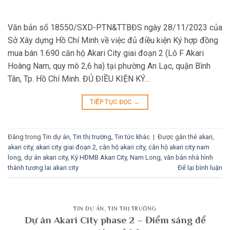
Văn bản số 18550/SXD-PTN&TTBĐS ngày 28/11/2023 của
Sở Xây dựng Hồ Chí Minh về việc đủ điều kiện Ký hợp đồng
mua bán 1.690 căn hộ Akari City giai đoạn 2 (Lô F Akari
Hoàng Nam, quy mô 2,6 ha) tại phường An Lạc, quận Bình
Tân, Tp. Hồ Chí Minh. ĐỦ ĐIỀU KIỆN KÝ…
TIẾP TỤC ĐỌC
→
Đăng trong
Tin dự án
,
Tin thị trường
,
Tin tức khác
|
Được gắn thẻ
akari
,
akari city
,
akari city giai đoạn 2
,
căn hộ akari city
,
căn hộ akari city nam
long
,
dự án akari city
,
Ký HĐMB Akari City
,
Nam Long
,
văn bản nhà hình
thành tương lai akari city
Để lại bình luận
TIN DỰ ÁN
,
TIN THỊ TRƯỜNG
Dự án Akari City phase 2 – Điểm sáng để