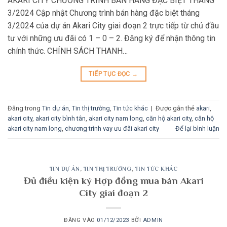
AKARI CITY CHƯƠNG TRÌNH BÁN HÀNG ĐẶC BIỆT THÁNG
3/2024 Cập nhật Chương trình bán hàng đặc biệt tháng
3/2024 của dự án Akari City giai đoạn 2 trực tiếp từ chủ đầu
tư với những ưu đãi có 1 – 0 – 2. Đăng ký để nhận thông tin
chính thức. CHÍNH SÁCH THANH…
TIẾP TỤC ĐỌC
→
Đăng trong
Tin dự án
,
Tin thị trường
,
Tin tức khác
|
Được gắn thẻ
akari
,
akari city
,
akari city bình tân
,
akari city nam long
,
căn hộ akari city
,
căn hộ
akari city nam long
,
chương trình vay ưu đãi akari city
Để lại bình luận
TIN DỰ ÁN
,
TIN THỊ TRƯỜNG
,
TIN TỨC KHÁC
Đủ điều kiện ký Hợp đồng mua bán Akari
City giai đoạn 2
ĐĂNG VÀO
01/12/2023
BỞI
ADMIN