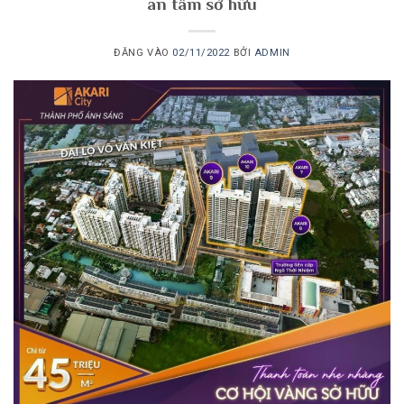
an tâm sở hữu
ĐĂNG VÀO
02/11/2022
BỞI
ADMIN