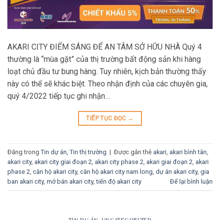
AKARI CITY ĐIỂM SÁNG ĐỂ AN TÂM SỞ HỮU NHÀ Quý 4
thường là “mùa gặt” của thị trường bất động sản khi hàng
loạt chủ đầu tư bung hàng. Tuy nhiên, kịch bản thường thấy
này có thể sẽ khác biệt. Theo nhận định của các chuyên gia,
quý 4/2022 tiếp tục ghi nhận…
TIẾP TỤC ĐỌC
→
Đăng trong
Tin dự án
,
Tin thị trường
|
Được gắn thẻ
akari
,
akari bình tân
,
akari city
,
akari city giai đoạn 2
,
akari city phase 2
,
akari giai đoạn 2
,
akari
phase 2
,
căn hộ akari city
,
căn hộ akari city nam long
,
dự án akari city
,
gia
ban akari city
,
mở bán akari city
,
tiến độ akari city
Để lại bình luận