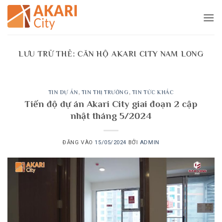
Bỏ
qua
nội
dung
LƯU TRỮ THẺ:
CĂN HỘ AKARI CITY NAM LONG
TIN DỰ ÁN
,
TIN THỊ TRƯỜNG
,
TIN TỨC KHÁC
Tiến độ dự án Akari City giai đoạn 2 cập
nhật tháng 5/2024
ĐĂNG VÀO
15/05/2024
BỞI
ADMIN