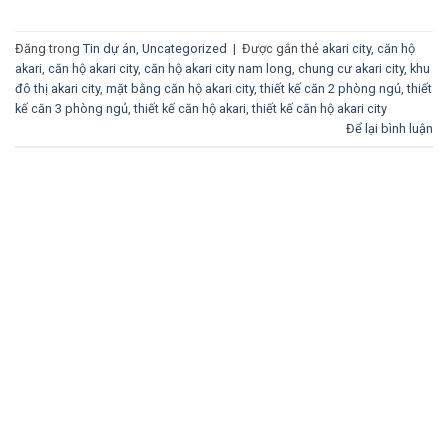
Đăng trong
Tin dự án
,
Uncategorized
|
Được gắn thẻ
akari city
,
căn hộ
akari
,
căn hộ akari city
,
căn hộ akari city nam long
,
chung cư akari city
,
khu
đô thị akari city
,
mặt bằng căn hộ akari city
,
thiết kế căn 2 phòng ngủ
,
thiết
kế căn 3 phòng ngủ
,
thiết kế căn hộ akari
,
thiết kế căn hộ akari city
Để lại bình luận