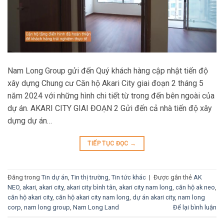
Nam Long Group gửi đến Quý khách hàng cập nhật tiến độ
xây dựng Chung cư Căn hộ Akari City giai đoạn 2 tháng 5
năm 2024 với những hình chi tiết từ trong đến bên ngoài của
dự án. AKARI CITY GIAI ĐOẠN 2 Gửi đến cả nhà tiến độ xây
dựng dự án…
TIẾP TỤC ĐỌC
→
Đăng trong
Tin dự án
,
Tin thị trường
,
Tin tức khác
|
Được gắn thẻ
AK
NEO
,
akari
,
akari city
,
akari city bình tân
,
akari city nam long
,
căn hộ ak neo
,
căn hộ akari city
,
căn hộ akari city nam long
,
dự án akari city
,
nam long
corp
,
nam long group
,
Nam Long Land
Để lại bình luận