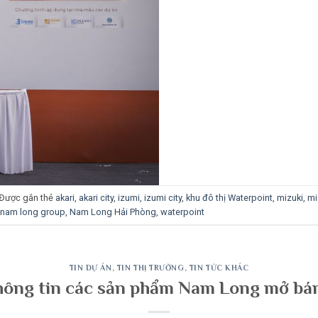
Được gắn thẻ
akari
,
akari city
,
izumi
,
izumi city
,
khu đô thị Waterpoint
,
mizuki
,
mi
nam long group
,
Nam Long Hải Phòng
,
waterpoint
TIN DỰ ÁN
,
TIN THỊ TRƯỜNG
,
TIN TỨC KHÁC
hông tin các sản phẩm Nam Long mở b