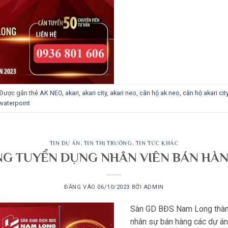
Được gắn thẻ
AK NEO
,
akari
,
akari city
,
akari neo
,
căn hộ ak neo
,
căn hộ akari cit
waterpoint
TIN DỰ ÁN
,
TIN THỊ TRƯỜNG
,
TIN TỨC KHÁC
G TUYỂN DỤNG NHÂN VIÊN BÁN HÀN
ĐĂNG VÀO
06/10/2023
BỞI
ADMIN
Sàn GD BĐS Nam Long thàn
nhân sự bán hàng các dự án 