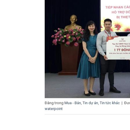
Đăng trong
Mua - Bán
,
Tin dự án
,
Tin tức khác
|
Đượ
waterpoint