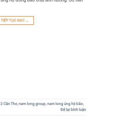
TIẾP TỤC ĐỌC
→
2 Cần Thơ
,
nam long group
,
nam long ủng hộ bão
,
Để lại bình luận