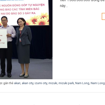
này…
c gắn thẻ
akari
,
akari city
,
izumi city
,
mizuki
,
mizuki park
,
Nam Long
,
Nam Long 