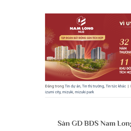
Đăng trong
Tin dự án
,
Tin thị trường
,
Tin tức khác
|
izumi city
,
mizuki
,
mizuki park
Sàn GD BĐS Nam Long 