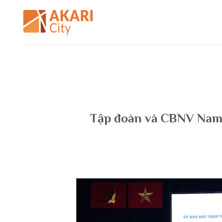
Bỏ
qua
nội
dung
Tập đoàn và CBNV Nam 