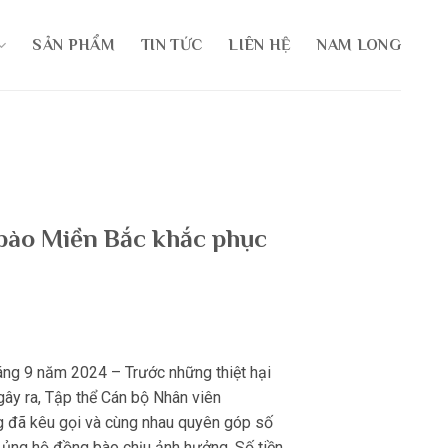
SẢN PHẨM
TIN TỨC
LIÊN HỆ
NAM LONG
bào Miền Bắc khắc phục
háng 9 năm 2024 – Trước những thiệt hại
gây ra, Tập thể Cán bộ Nhân viên
đã kêu gọi và cùng nhau quyên góp số
 ủng hộ đồng bào chịu ảnh hưởng. Số tiền