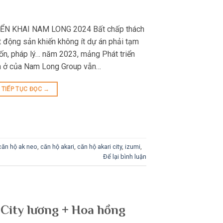
N KHAI NAM LONG 2024 Bất chấp thách
t động sản khiến không ít dự án phải tạm
vốn, pháp lý… năm 2023, mảng Phát triển
hà ở của Nam Long Group vẫn…
TIẾP TỤC ĐỌC
→
căn hộ ak neo
,
căn hộ akari
,
căn hộ akari city
,
izumi
,
Để lại bình luận
City lương + Hoa hồng