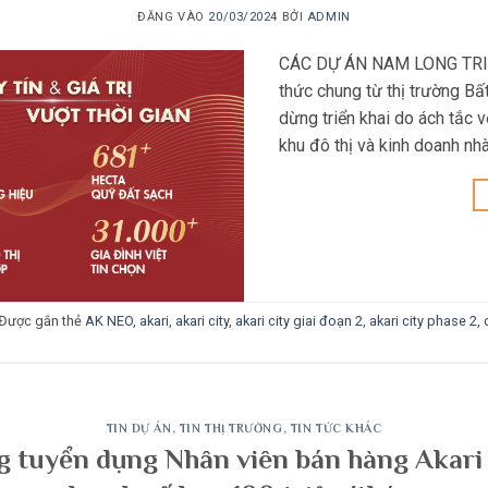
ĐĂNG VÀO
20/03/2024
BỞI
ADMIN
CÁC DỰ ÁN NAM LONG TRIỂ
thức chung từ thị trường Bấ
dừng triển khai do ách tắc 
khu đô thị và kinh doanh n
Được gắn thẻ
AK NEO
,
akari
,
akari city
,
akari city giai đoạn 2
,
akari city phase 2
,
TIN DỰ ÁN
,
TIN THỊ TRƯỜNG
,
TIN TỨC KHÁC
tuyển dụng Nhân viên bán hàng Akari 