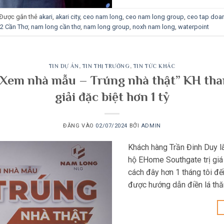
Được gắn thẻ
akari
,
akari city
,
ceo nam long
,
ceo nam long group
,
ceo tap doa
2 Cần Thơ
,
nam long cần thơ
,
nam long group
,
noxh nam long
,
waterpoint
TIN DỰ ÁN
,
TIN THỊ TRƯỜNG
,
TIN TỨC KHÁC
 “Xem nhà mẫu – Trúng nhà thật” KH tha
giải đặc biệt hơn 1 tỷ
ĐĂNG VÀO
02/07/2024
BỞI
ADMIN
Khách hàng Trần Đinh Duy là
hộ EHome Southgate trị giá 
cách đây hơn 1 tháng tôi đ
được hướng dẫn điền lá th