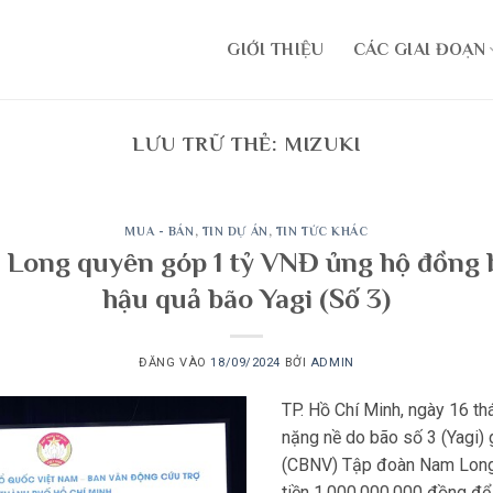
GIỚI THIỆU
CÁC GIAI ĐOẠN
LƯU TRỮ THẺ:
MIZUKI
MUA - BÁN
,
TIN DỰ ÁN
,
TIN TỨC KHÁC
Long quyên góp 1 tỷ VNĐ ủng hộ đồng 
hậu quả bão Yagi (Số 3)
ĐĂNG VÀO
18/09/2024
BỞI
ADMIN
TP. Hồ Chí Minh, ngày 16 t
nặng nề do bão số 3 (Yagi) 
(CBNV) Tập đoàn Nam Long 
tiền 1.000.000.000 đồng để