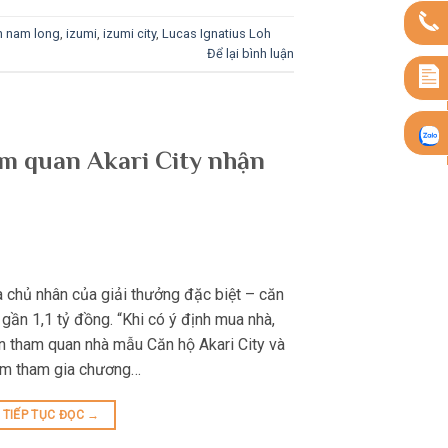
n nam long
,
izumi
,
izumi city
,
Lucas Ignatius Loh
Để lại bình luận
m quan Akari City nhận
 chủ nhân của giải thưởng đặc biệt – căn
gần 1,1 tỷ đồng. “Khi có ý định mua nhà,
ến tham quan nhà mẫu Căn hộ Akari City và
ăm tham gia chương…
TIẾP TỤC ĐỌC
→