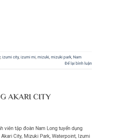
y
,
izumi city
,
izumi mi
,
mizuki
,
mizuki park
,
Nam
Để lại bình luận
G AKARI CITY
h viên tập đoàn Nam Long tuyển dụng
Akari City, Mizuki Park, Waterpoint, Izumi