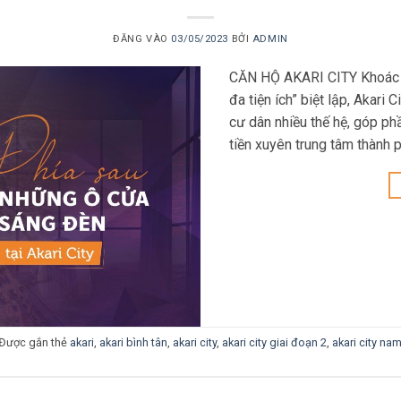
ĐĂNG VÀO
03/05/2023
BỞI
ADMIN
CĂN HỘ AKARI CITY Khoác l
đa tiện ích” biệt lập, Akari 
cư dân nhiều thế hệ, góp ph
tiền xuyên trung tâm thành 
Được gắn thẻ
akari
,
akari bình tân
,
akari city
,
akari city giai đoạn 2
,
akari city na