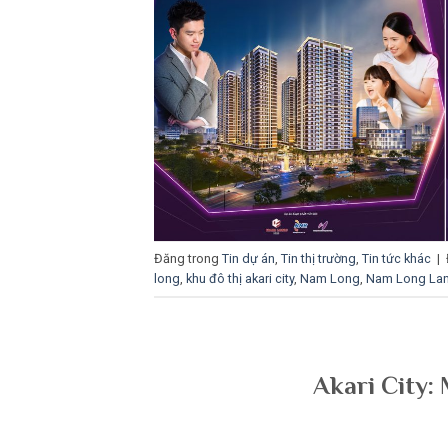
Đăng trong
Tin dự án
,
Tin thị trường
,
Tin tức khác
|
long
,
khu đô thị akari city
,
Nam Long
,
Nam Long La
Akari City: