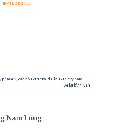
TIẾP TỤC ĐỌC
→
ty phase 2
,
căn hộ akari city
,
dự án akari city nam
Để lại bình luận
ống Nam Long