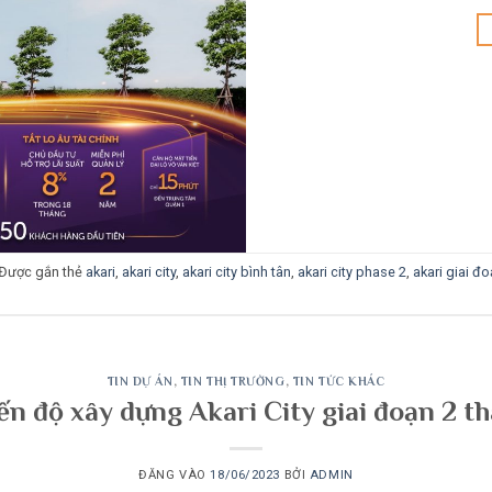
Được gắn thẻ
akari
,
akari city
,
akari city bình tân
,
akari city phase 2
,
akari giai đo
TIN DỰ ÁN
,
TIN THỊ TRƯỜNG
,
TIN TỨC KHÁC
ến độ xây dựng Akari City giai đoạn 2 
ĐĂNG VÀO
18/06/2023
BỞI
ADMIN