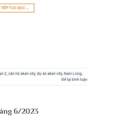
TIẾP TỤC ĐỌC
→
ạn 2
,
căn hộ akari city
,
dự án akari city
,
Nam Long
,
Để lại bình luận
tháng 6/2023