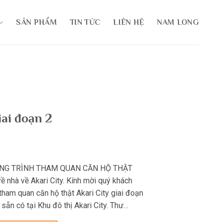
SẢN PHẨM
TIN TỨC
LIÊN HỆ
NAM LONG
ai đoạn 2
ƠNG TRÌNH THAM QUAN CĂN HỘ THẬT
 nhà về Akari City. Kính mời quý khách
tham quan căn hộ thật Akari City giai đoạn
h sẵn có tại Khu đô thị Akari City. Thư…