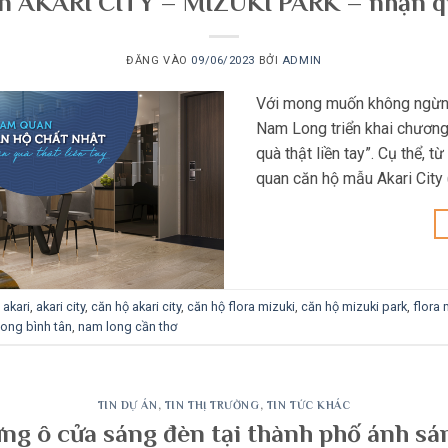
 AKARI CITY – MIZUKI PARK – nhận qu
ĐĂNG VÀO
09/06/2023
BỞI
ADMIN
Với mong muốn không ngừng 
Nam Long triển khai chương
quà thật liền tay”. Cụ thể,
quan căn hộ mẫu Akari City
ẻ
akari
,
akari city
,
căn hộ akari city
,
căn hộ flora mizuki
,
căn hộ mizuki park
,
flora 
ong bình tân
,
nam long cần thơ
TIN DỰ ÁN
,
TIN THỊ TRƯỜNG
,
TIN TỨC KHÁC
ng ô cửa sáng đèn tại thành phố ánh sá