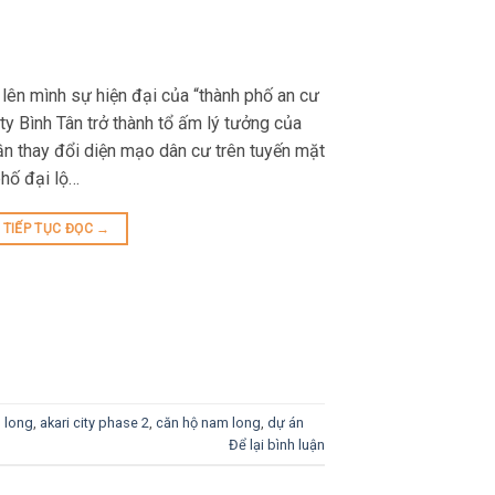
ên mình sự hiện đại của “thành phố an cư
City Bình Tân trở thành tổ ấm lý tưởng của
ần thay đổi diện mạo dân cư trên tuyến mặt
phố đại lộ…
TIẾP TỤC ĐỌC
→
m long
,
akari city phase 2
,
căn hộ nam long
,
dự án
Để lại bình luận