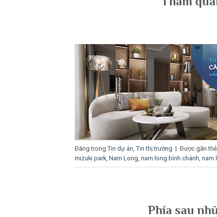
Tham quan
Đăng trong
Tin dự án
,
Tin thị trường
|
Được gắn th
mizuki park
,
Nam Long
,
nam long bình chánh
,
nam l
Phía sau nhữ