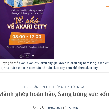
Được gắn thẻ
akari
,
akari city
,
akari city giai đoạn 2
,
akari city nam long
,
akari ci
nd
,
nhà thật akari city
,
xem căn hộ mẫu akari city
,
xem nhà thực akari city
TIN DỰ ÁN
,
TIN THỊ TRƯỜNG
,
TIN TỨC KHÁC
 Mảnh ghép hoàn hảo, Sáng bừng sức s
ĐĂNG VÀO
18/07/2023
BỞI
ADMIN