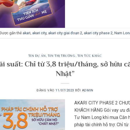
Được gắn thẻ
akari
,
akari city
,
akari city giai đoạn 2
,
akari city phase 2
,
Nam Lon
TIN DỰ ÁN
,
TIN THỊ TRƯỜNG
,
TIN TỨC KHÁC
ãi suất: Chỉ từ 3,8 triệu/tháng, sở hữu 
Nhật”
ĐĂNG VÀO
11/07/2023
BỞI
ADMIN
AKARI CITY PHASE 2 CHƯ
KHÁCH HÀNG Gói vay ưu đãi 
Tư Nam Long khi mua Căn hộ
pháp tài chính hỗ trợ: Chỉ từ