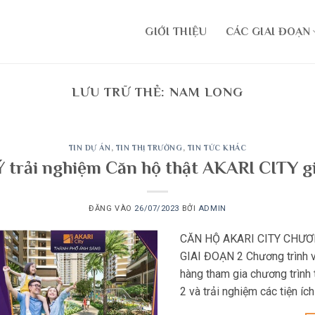
GIỚI THIỆU
CÁC GIAI ĐOẠN
LƯU TRỮ THẺ:
NAM LONG
TIN DỰ ÁN
,
TIN THỊ TRƯỜNG
,
TIN TỨC KHÁC
trải nghiệm Căn hộ thật AKARI CITY gi
ĐĂNG VÀO
26/07/2023
BỞI
ADMIN
CĂN HỘ AKARI CITY CHƯ
GIAI ĐOẠN 2 Chương trình về
hàng tham gia chương trình 
2 và trải nghiệm các tiện íc