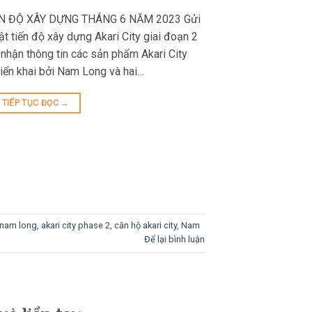
ẾN ĐỘ XÂY DỰNG THÁNG 6 NĂM 2023 Gửi
 tiến độ xây dựng Akari City giai đoạn 2
nhận thông tin các sản phẩm Akari City
riển khai bởi Nam Long và hai…
TIẾP TỤC ĐỌC
→
y nam long
,
akari city phase 2
,
căn hộ akari city
,
Nam
Để lại bình luận