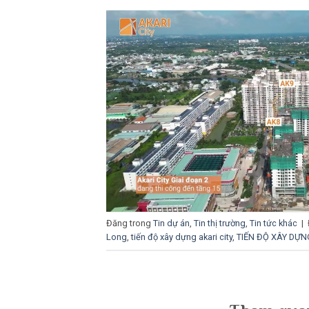
Đăng trong
Tin dự án
,
Tin thị trường
,
Tin tức khác
|
Long
,
tiến độ xây dựng akari city
,
TIẾN ĐỘ XÂY DỰN