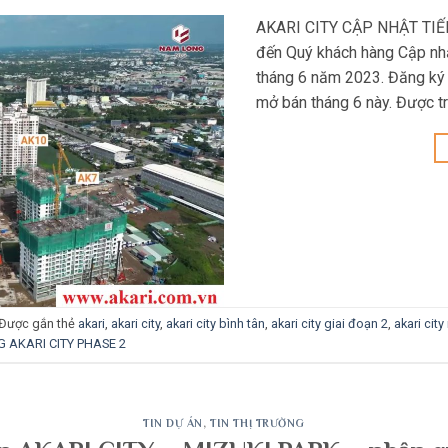
AKARI CITY CẬP NHẬT TI
đến Quý khách hàng Cập nhật
tháng 6 năm 2023. Đăng ký 
mở bán tháng 6 này. Được t
Được gắn thẻ
akari
,
akari city
,
akari city bình tân
,
akari city giai đoạn 2
,
akari cit
G AKARI CITY PHASE 2
TIN DỰ ÁN
,
TIN THỊ TRƯỜNG