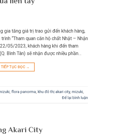
à liền tay
gia tăng giá trị trao gửi đến khách hàng,
 trình “Tham quan căn hộ chất Nhật – Nhận
 từ 22/05/2023, khách hàng khi đến tham
 (Q. Bình Tân) sẽ nhận được nhiều phần…
TIẾP TỤC ĐỌC
→
mizuki
,
flora panorma
,
khu đô thị akari city
,
mizuki
,
Để lại bình luận
ng Akari City