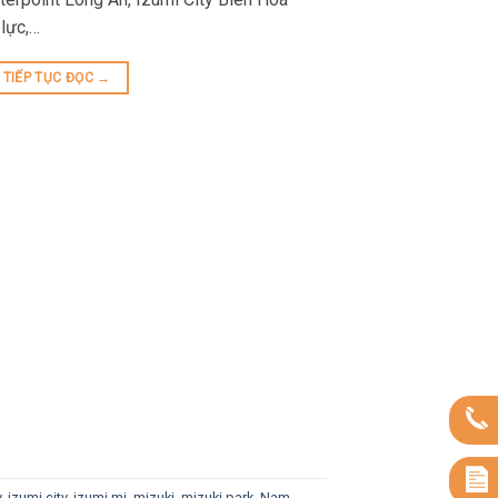
lực,…
TIẾP TỤC ĐỌC
→
y
,
izumi city
,
izumi mi
,
mizuki
,
mizuki park
,
Nam