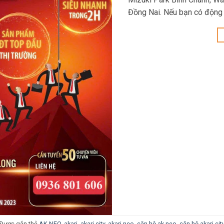
Đồng Nai. Nếu bạn có động 
Được gắn thẻ
AK NEO
,
akari
,
akari city
,
akari neo
,
căn hộ ak neo
,
căn hộ akari cit