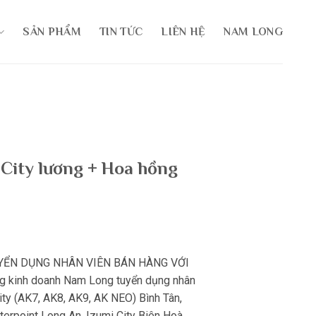
SẢN PHẨM
TIN TỨC
LIÊN HỆ
NAM LONG
City lương + Hoa hồng
YỂN DỤNG NHÂN VIÊN BÁN HÀNG VỚI
kinh doanh Nam Long tuyển dụng nhân
ity (AK7, AK8, AK9, AK NEO) Bình Tân,
terpoint Long An, Izumi City Biên Hoà