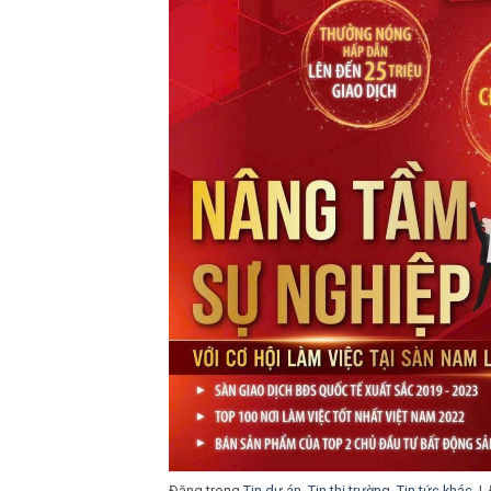
Đăng trong
Tin dự án
,
Tin thị trường
,
Tin tức khác
|