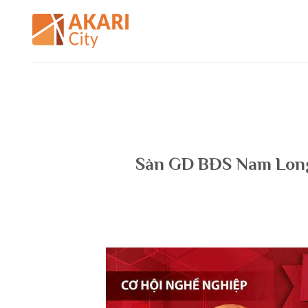
Bỏ
qua
nội
dung
Sàn GD BĐS Nam Long 