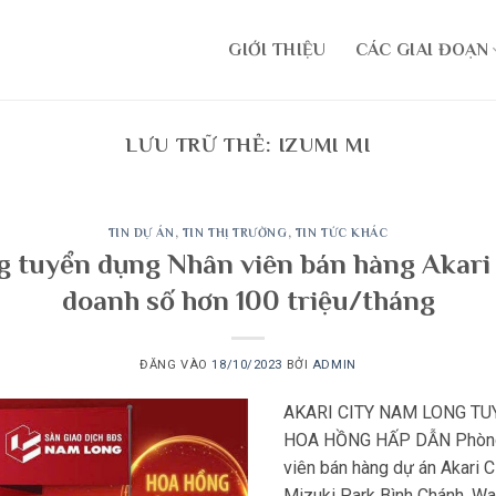
GIỚI THIỆU
CÁC GIAI ĐOẠN
LƯU TRỮ THẺ:
IZUMI MI
TIN DỰ ÁN
,
TIN THỊ TRƯỜNG
,
TIN TỨC KHÁC
tuyển dụng Nhân viên bán hàng Akari 
doanh số hơn 100 triệu/tháng
ĐĂNG VÀO
18/10/2023
BỞI
ADMIN
AKARI CITY NAM LONG TU
HOA HỒNG HẤP DẪN Phòng 
viên bán hàng dự án Akari C
Mizuki Park Bình Chánh, Wa