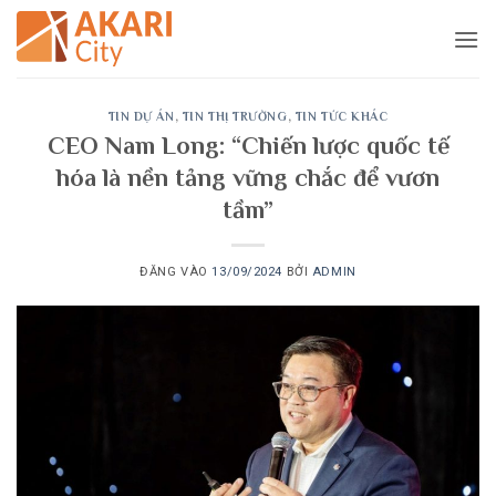
Bỏ
qua
nội
dung
TIN DỰ ÁN
,
TIN THỊ TRƯỜNG
,
TIN TỨC KHÁC
CEO Nam Long: “Chiến lược quốc tế
hóa là nền tảng vững chắc để vươn
tầm”
ĐĂNG VÀO
13/09/2024
BỞI
ADMIN