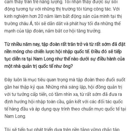
cảm thấy tràn trề năng lượng. Tôi nhận thấy được sự sôi
động tương tự với những thị trường tôi từng công tác. Với
kinh nghiệm hơn 20 năm làm bất động sản của mình tại thị
trường châu Á, tôi sẽ dẫn dắt và phát huy tối đa những thế
mạnh của tập đoàn, nắm bắt cơ hội tăng trưởng.
Từ nhiều năm nay, tập đoàn rất trăn trở và từ rất sớm đã đặt
nền móng cho chiến lược hội nhập quốc tế. Điều đó sẽ tiếp
tục diễn ra tại Nam Long như thế nào dưới sự điều hành của
một nhà quản trị quốc tế như ông?
Đây luôn là mục tiêu quan trọng mà tập đoàn theo đuổi suốt
gần hai thập kỷ qua. Những nhà sáng lập, hội đồng quản trị
với tư tưởng cấp tiến, có tầm nhìn xa, từ rất sớm đã đưa ra
định hướng hội nhập toàn cầu, gắn kết với các đối tác quốc
tế hàng đầu và áp dụng quy trình theo chuẩn mực quốc tế tại
Nam Long.
Tôi sẽ tiếp tục phát triển dựa trên nền tảng vững chắc tập