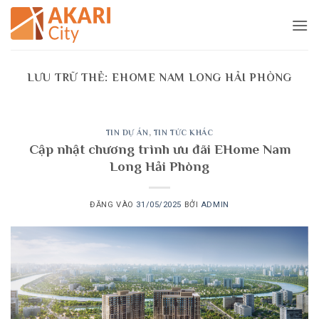
Bỏ
qua
nội
dung
LƯU TRỮ THẺ:
EHOME NAM LONG HẢI PHÒNG
TIN DỰ ÁN
,
TIN TỨC KHÁC
Cập nhật chương trình ưu đãi EHome Nam
Long Hải Phòng
ĐĂNG VÀO
31/05/2025
BỞI
ADMIN