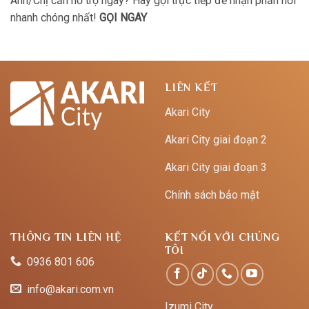
Anh/Chị cần hỗ trợ ngay? Hãy gọi trực tiếp để nhận phản hồi
nhanh chóng nhất!
GỌI NGAY
LIÊN KẾT
Akari City
Akari City giai đoạn 2
Akari City giai đoạn 3
Chính sách bảo mật
THÔNG TIN LIÊN HỆ
KẾT NỐI VỚI CHÚNG
TÔI
0936 801 606
info@akari.com.vn
Izumi City