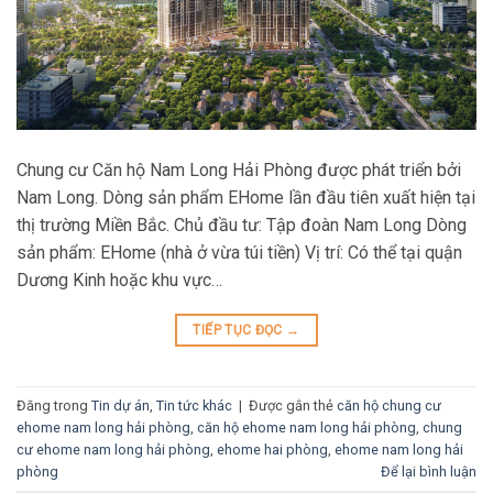
Chung cư Căn hộ Nam Long Hải Phòng được phát triển bởi
Nam Long. Dòng sản phẩm EHome lần đầu tiên xuất hiện tại
thị trường Miền Bắc. Chủ đầu tư: Tập đoàn Nam Long Dòng
sản phẩm: EHome (nhà ở vừa túi tiền) Vị trí: Có thể tại quận
Dương Kinh hoặc khu vực…
TIẾP TỤC ĐỌC
→
Đăng trong
Tin dự án
,
Tin tức khác
|
Được gắn thẻ
căn hộ chung cư
ehome nam long hải phòng
,
căn hộ ehome nam long hải phòng
,
chung
cư ehome nam long hải phòng
,
ehome hai phòng
,
ehome nam long hải
phòng
Để lại bình luận