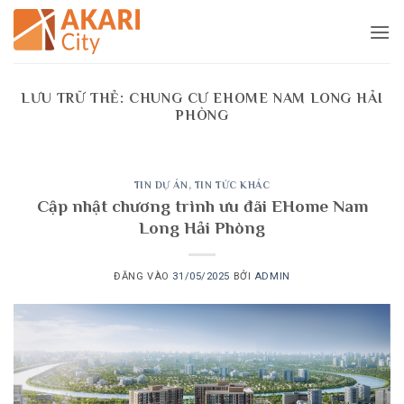
Bỏ
qua
nội
dung
LƯU TRỮ THẺ:
CHUNG CƯ EHOME NAM LONG HẢI
PHÒNG
TIN DỰ ÁN
,
TIN TỨC KHÁC
Cập nhật chương trình ưu đãi EHome Nam
Long Hải Phòng
ĐĂNG VÀO
31/05/2025
BỞI
ADMIN