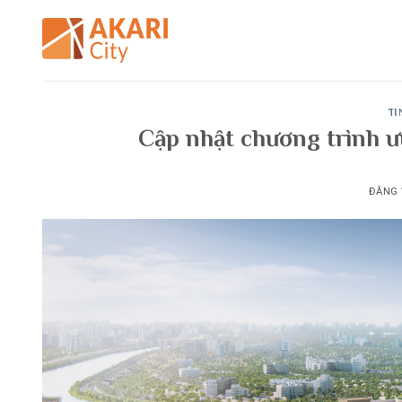
Bỏ
qua
nội
dung
TI
Cập nhật chương trình
ĐĂNG