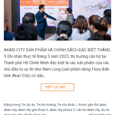
AKARI CITY SẢN PHẨM VÀ CHÍNH SÁCH ĐẶC BIỆT THÁNG
5 Ghi nhận thực tế tháng 5 năm 2023, thị trường căn hộ tại
Thành phố Hồ Chính Minh đặc biệt là các sản phẩm của các
chủ đầu tư uy tín như Nam Long (sản phầm dòng Flora điển
hình Akari City) có dấu…
TIẾP TỤC ĐỌC
→
Đăng trong
Tin dự án
,
Tin thị trường
,
Tin tức khác
|
Được gắn thẻ
akari
,
akari city
,
akari city giai đoạn 2
,
akari city phase 2
,
căn hộ akari city
,
dự án
akari city
,
khu đô thị akari city
Để lại bình luận