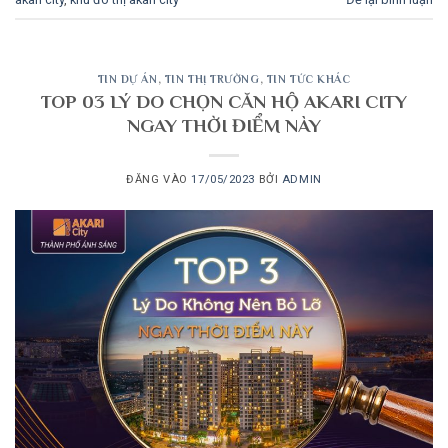
TIN DỰ ÁN
,
TIN THỊ TRƯỜNG
,
TIN TỨC KHÁC
TOP 03 LÝ DO CHỌN CĂN HỘ AKARI CITY
NGAY THỜI ĐIỂM NÀY
ĐĂNG VÀO
17/05/2023
BỞI
ADMIN