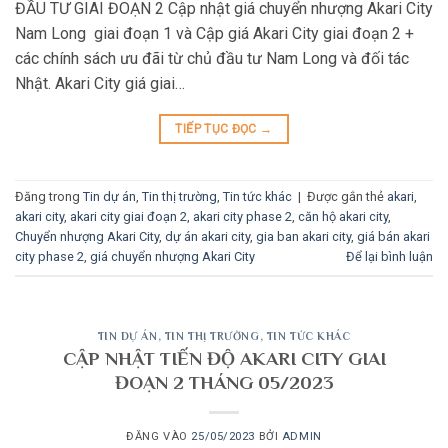
ĐẦU TƯ GIAI ĐOẠN 2 Cập nhật giá chuyển nhượng Akari City
Nam Long giai đoạn 1 và Cập giá Akari City giai đoạn 2 +
các chính sách ưu đãi từ chủ đầu tư Nam Long và đối tác
Nhật. Akari City giá giai…
TIẾP TỤC ĐỌC
→
Đăng trong
Tin dự án
,
Tin thị trường
,
Tin tức khác
|
Được gắn thẻ
akari
,
akari city
,
akari city giai đoạn 2
,
akari city phase 2
,
căn hộ akari city
,
Chuyển nhượng Akari City
,
dự án akari city
,
gia ban akari city
,
giá bán akari
city phase 2
,
giá chuyển nhượng Akari City
Để lại bình luận
TIN DỰ ÁN
,
TIN THỊ TRƯỜNG
,
TIN TỨC KHÁC
CẬP NHẬT TIẾN ĐỘ AKARI CITY GIAI
ĐOẠN 2 THÁNG 05/2023
ĐĂNG VÀO
25/05/2023
BỞI
ADMIN