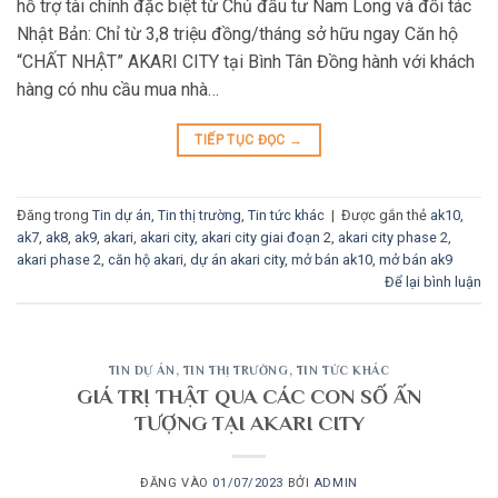
hỗ trợ tài chính đặc biệt từ Chủ đầu tư Nam Long và đối tác
Nhật Bản: Chỉ từ 3,8 triệu đồng/tháng sở hữu ngay Căn hộ
“CHẤT NHẬT” AKARI CITY tại Bình Tân Đồng hành với khách
hàng có nhu cầu mua nhà…
TIẾP TỤC ĐỌC
→
Đăng trong
Tin dự án
,
Tin thị trường
,
Tin tức khác
|
Được gắn thẻ
ak10
,
ak7
,
ak8
,
ak9
,
akari
,
akari city
,
akari city giai đoạn 2
,
akari city phase 2
,
akari phase 2
,
căn hộ akari
,
dự án akari city
,
mở bán ak10
,
mở bán ak9
Để lại bình luận
TIN DỰ ÁN
,
TIN THỊ TRƯỜNG
,
TIN TỨC KHÁC
GIÁ TRỊ THẬT QUA CÁC CON SỐ ẤN
TƯỢNG TẠI AKARI CITY
ĐĂNG VÀO
01/07/2023
BỞI
ADMIN