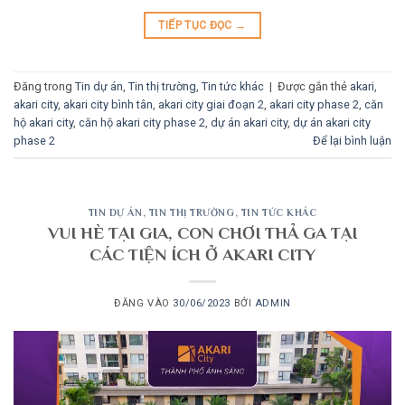
TIẾP TỤC ĐỌC
→
Đăng trong
Tin dự án
,
Tin thị trường
,
Tin tức khác
|
Được gắn thẻ
akari
,
akari city
,
akari city bình tân
,
akari city giai đoạn 2
,
akari city phase 2
,
căn
hộ akari city
,
căn hộ akari city phase 2
,
dự án akari city
,
dự án akari city
phase 2
Để lại bình luận
TIN DỰ ÁN
,
TIN THỊ TRƯỜNG
,
TIN TỨC KHÁC
VUI HÈ TẠI GIA, CON CHƠI THẢ GA TẠI
CÁC TIỆN ÍCH Ở AKARI CITY
ĐĂNG VÀO
30/06/2023
BỞI
ADMIN