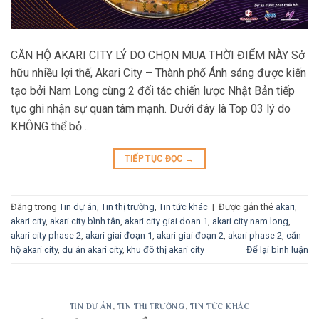
CĂN HỘ AKARI CITY LÝ DO CHỌN MUA THỜI ĐIỂM NÀY Sở
hữu nhiều lợi thế, Akari City – Thành phố Ánh sáng được kiến
tạo bởi Nam Long cùng 2 đối tác chiến lược Nhật Bản tiếp
tục ghi nhận sự quan tâm mạnh. Dưới đây là Top 03 lý do
KHÔNG thể bỏ…
TIẾP TỤC ĐỌC
→
Đăng trong
Tin dự án
,
Tin thị trường
,
Tin tức khác
|
Được gắn thẻ
akari
,
akari city
,
akari city bình tân
,
akari city giai doan 1
,
akari city nam long
,
akari city phase 2
,
akari giai đoạn 1
,
akari giai đoạn 2
,
akari phase 2
,
căn
hộ akari city
,
dự án akari city
,
khu đô thị akari city
Để lại bình luận
TIN DỰ ÁN
,
TIN THỊ TRƯỜNG
,
TIN TỨC KHÁC