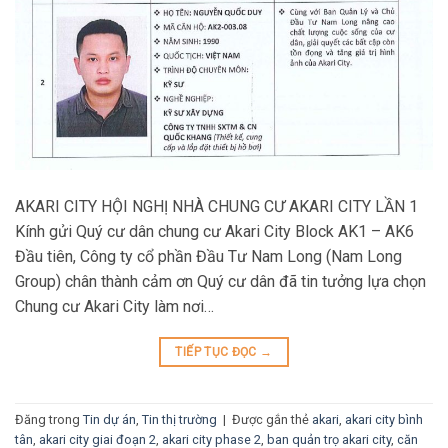
AKARI CITY HỘI NGHỊ NHÀ CHUNG CƯ AKARI CITY LẦN 1
Kính gửi Quý cư dân chung cư Akari City Block AK1 – AK6
Đầu tiên, Công ty cổ phần Đầu Tư Nam Long (Nam Long
Group) chân thành cảm ơn Quý cư dân đã tin tưởng lựa chọn
Chung cư Akari City làm nơi…
TIẾP TỤC ĐỌC
→
Đăng trong
Tin dự án
,
Tin thị trường
|
Được gắn thẻ
akari
,
akari city bình
tân
,
akari city giai đoạn 2
,
akari city phase 2
,
ban quản trọ akari city
,
căn