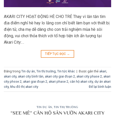
AKARI CITY HOẠT ĐỘNG HÈ CHO TRẺ Thay vì lăn tăn tìm
địa điểm nghỉ hè hay lo lắng con chỉ biết làm bạn với thiết bị
điện tử, cha mẹ dễ dàng cho con trải nghiệm mùa hè sôi
động, vui chơi thỏa thích với tổ hợp tiện ích ấn tượng tại
Akari City:…
TIẾP TỤC ĐỌC
→
Đăng trong
Tin dự án
,
Tin thị trường
,
Tin tức khác
|
Được gắn thẻ
akari
,
akari city
,
akari city bình tân
,
akari city giai đoạn 2
,
akari city phase 2
,
akari
city phsse 2
,
akari giai đoạn 2
,
akari phase 2
,
căn hộ akari city
,
dự án akari
city
,
khu đô thị akari city
Để lại bình luận
TIN DỰ ÁN
,
TIN THỊ TRƯỜNG
“SEE MÊ” CĂN HỘ SÂN VƯỜN AKARI CITY