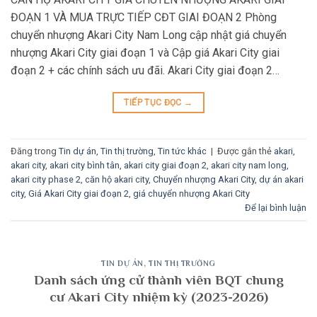
ĐOẠN 1 VÀ MUA TRỰC TIẾP CĐT GIAI ĐOẠN 2 Phòng
chuyển nhượng Akari City Nam Long cập nhật giá chuyển
nhượng Akari City giai đoạn 1 và Cập giá Akari City giai
đoạn 2 + các chính sách ưu đãi. Akari City giai đoạn 2…
TIẾP TỤC ĐỌC
→
Đăng trong
Tin dự án
,
Tin thị trường
,
Tin tức khác
|
Được gắn thẻ
akari
,
akari city
,
akari city bình tân
,
akari city giai đoạn 2
,
akari city nam long
,
akari city phase 2
,
căn hộ akari city
,
Chuyển nhượng Akari City
,
dự án akari
city
,
Giá Akari City giai đoạn 2
,
giá chuyển nhượng Akari City
Để lại bình luận
TIN DỰ ÁN
,
TIN THỊ TRƯỜNG
Danh sách ứng cử thành viên BQT chung
cư Akari City nhiệm kỳ (2023-2026)