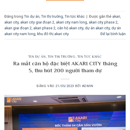
Đăng trong
Tin dự án
,
Tin thị trường
,
Tin tức khác
|
Được gắn thẻ
akari
,
akari city
,
akari city giai đoạn 2
,
akari city nam long
,
akari city phase 2
,
akari giai đoạn 2
,
akari phase 2
,
căn hộ akari city
,
dự án akari city
,
dự án
akari city nam long
,
khu đô thị akari city
Để lại bình luận
TIN DỰ ÁN
,
TIN THỊ TRƯỜNG
,
TIN TỨC KHÁC
Ra mắt căn hộ đặc biệt AKARI CITY tháng
5, thu hút 200 người tham dự
ĐĂNG VÀO
21/05/2023
BỞI
ADMIN