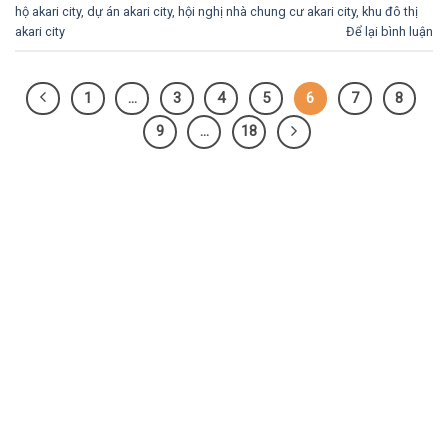
hộ akari city
,
dự án akari city
,
hội nghị nhà chung cư akari city
,
khu đô thị
akari city
Để lại bình luận
1
…
3
4
5
6
7
8
9
…
18