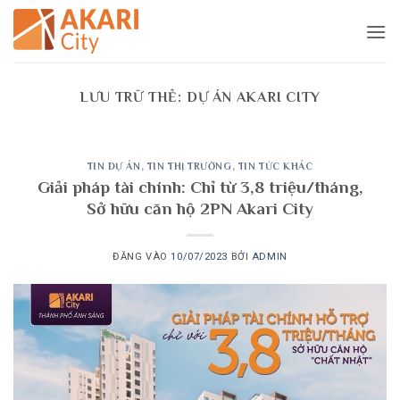
Bỏ
qua
nội
dung
LƯU TRỮ THẺ:
DỰ ÁN AKARI CITY
TIN DỰ ÁN
,
TIN THỊ TRƯỜNG
,
TIN TỨC KHÁC
Giải pháp tài chính: Chỉ từ 3,8 triệu/tháng,
Sở hữu căn hộ 2PN Akari City
ĐĂNG VÀO
10/07/2023
BỞI
ADMIN