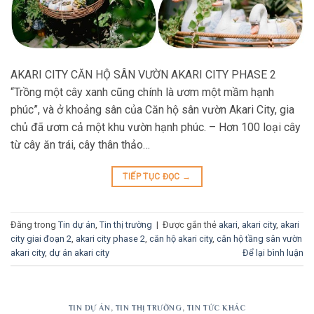
AKARI CITY CĂN HỘ SÂN VƯỜN AKARI CITY PHASE 2
“Trồng một cây xanh cũng chính là ươm một mầm hạnh
phúc”, và ở khoảng sân của Căn hộ sân vườn Akari City, gia
chủ đã ươm cả một khu vườn hạnh phúc. – Hơn 100 loại cây
từ cây ăn trái, cây thân thảo…
TIẾP TỤC ĐỌC
→
Đăng trong
Tin dự án
,
Tin thị trường
|
Được gắn thẻ
akari
,
akari city
,
akari
city giai đoạn 2
,
akari city phase 2
,
căn hộ akari city
,
căn hộ tầng sân vườn
akari city
,
dự án akari city
Để lại bình luận
TIN DỰ ÁN
,
TIN THỊ TRƯỜNG
,
TIN TỨC KHÁC