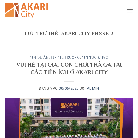
Bỏ
qua
nội
dung
LƯU TRỮ THẺ:
AKARI CITY PHSSE 2
TIN DỰ ÁN
,
TIN THỊ TRƯỜNG
,
TIN TỨC KHÁC
VUI HÈ TẠI GIA, CON CHƠI THẢ GA TẠI
CÁC TIỆN ÍCH Ở AKARI CITY
ĐĂNG VÀO
30/06/2023
BỞI
ADMIN