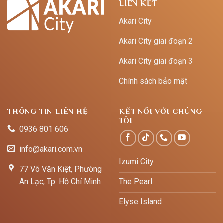
LIÊN KẾT
Akari City
Akari City giai đoạn 2
Akari City giai đoạn 3
Chính sách bảo mật
THÔNG TIN LIÊN HỆ
KẾT NỐI VỚI CHÚNG
TÔI
0936 801 606
info@akari.com.vn
Izumi City
77 Võ Văn Kiệt, Phường
An Lạc, Tp. Hồ Chí Minh
The Pearl
Elyse Island