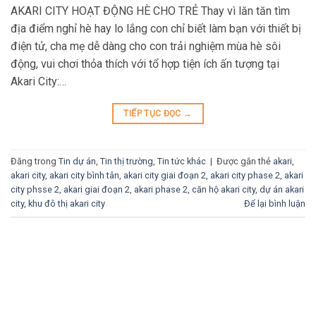
AKARI CITY HOẠT ĐỘNG HÈ CHO TRẺ Thay vì lăn tăn tìm
địa điểm nghỉ hè hay lo lắng con chỉ biết làm bạn với thiết bị
điện tử, cha mẹ dễ dàng cho con trải nghiệm mùa hè sôi
động, vui chơi thỏa thích với tổ hợp tiện ích ấn tượng tại
Akari City:…
TIẾP TỤC ĐỌC
→
Đăng trong
Tin dự án
,
Tin thị trường
,
Tin tức khác
|
Được gắn thẻ
akari
,
akari city
,
akari city bình tân
,
akari city giai đoạn 2
,
akari city phase 2
,
akari
city phsse 2
,
akari giai đoạn 2
,
akari phase 2
,
căn hộ akari city
,
dự án akari
city
,
khu đô thị akari city
Để lại bình luận