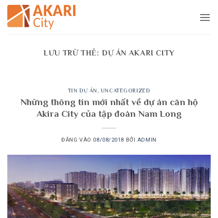
Bỏ
qua
nội
dung
LƯU TRỮ THẺ:
DỰ ÁN AKARI CITY
TIN DỰ ÁN
,
UNCATEGORIZED
Những thông tin mới nhất về dự án căn hộ
Akira City của tập đoàn Nam Long
ĐĂNG VÀO
08/08/2018
BỞI
ADMIN