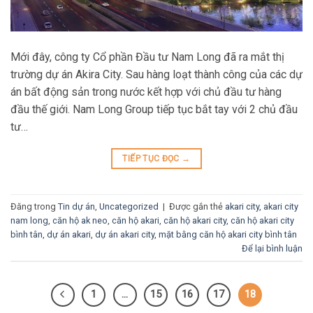
Mới đây, công ty Cổ phần Đầu tư Nam Long đã ra mắt thị
trường dự án Akira City. Sau hàng loạt thành công của các dự
án bất động sản trong nước kết hợp với chủ đầu tư hàng
đầu thế giới. Nam Long Group tiếp tục bắt tay với 2 chủ đầu
tư…
TIẾP TỤC ĐỌC
→
Đăng trong
Tin dự án
,
Uncategorized
|
Được gắn thẻ
akari city
,
akari city
nam long
,
căn hộ ak neo
,
căn hộ akari
,
căn hộ akari city
,
căn hộ akari city
bình tân
,
dự án akari
,
dự án akari city
,
mặt bằng căn hộ akari city bình tân
Để lại bình luận
1
…
15
16
17
18