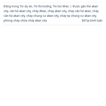
Đăng trong
Tin dự án
,
Tin thị trường
,
Tin tức khác
|
Được gắn thẻ
akari
city
,
căn hộ akari city
,
cháy Akari
,
cháy akari city
,
cháy căn hộ akari
,
cháy
căn hộ akari city
,
cháy chung cư akari city
,
cháy tại chung cư akari city
,
phòng cháy chữa cháy akari city
Để lại bình luận