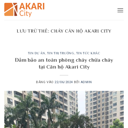
Bỏ
qua
nội
dung
LƯU TRỮ THẺ:
CHÁY CĂN HỘ AKARI CITY
TIN DỰ ÁN
,
TIN THỊ TRƯỜNG
,
TIN TỨC KHÁC
Đảm bảo an toàn phòng cháy chữa cháy
tại Căn hộ Akari City
ĐĂNG VÀO
22/06/2024
BỞI
ADMIN