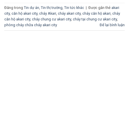
Đăng trong
Tin dự án
,
Tin thị trường
,
Tin tức khác
|
Được gắn thẻ
akari
city
,
căn hộ akari city
,
cháy Akari
,
cháy akari city
,
cháy căn hộ akari
,
cháy
căn hộ akari city
,
cháy chung cư akari city
,
cháy tại chung cư akari city
,
phòng cháy chữa cháy akari city
Để lại bình luận