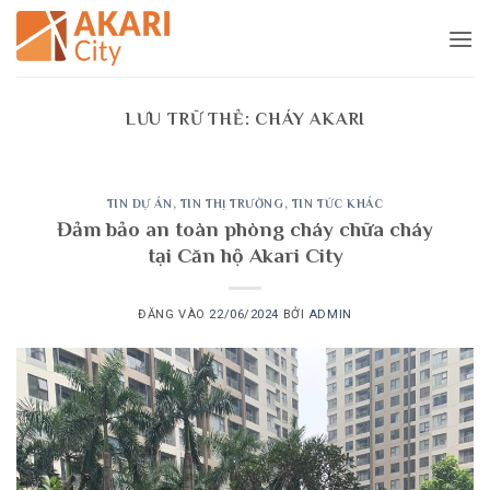
Bỏ
qua
nội
dung
LƯU TRỮ THẺ:
CHÁY AKARI
TIN DỰ ÁN
,
TIN THỊ TRƯỜNG
,
TIN TỨC KHÁC
Đảm bảo an toàn phòng cháy chữa cháy
tại Căn hộ Akari City
ĐĂNG VÀO
22/06/2024
BỞI
ADMIN