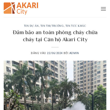
Bỏ
qua
nội
dung
TIN DỰ ÁN
,
TIN THỊ TRƯỜNG
,
TIN TỨC KHÁC
Đảm bảo an toàn phòng cháy chữa
cháy tại Căn hộ Akari City
ĐĂNG VÀO
22/06/2024
BỞI
ADMIN