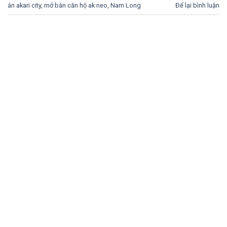
án akari city
,
mở bán căn hộ ak neo
,
Nam Long
Để lại bình luận