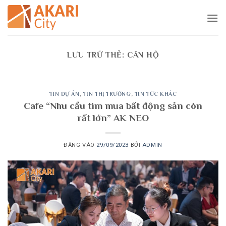
Bỏ
qua
nội
dung
LƯU TRỮ THẺ:
CĂN HỘ
TIN DỰ ÁN
,
TIN THỊ TRƯỜNG
,
TIN TỨC KHÁC
Cafe “Nhu cầu tìm mua bất động sản còn
rất lớn” AK NEO
ĐĂNG VÀO
29/09/2023
BỞI
ADMIN