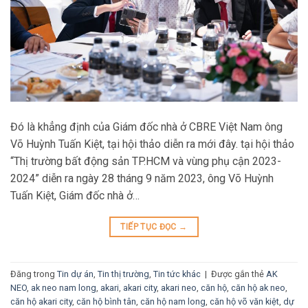
Đó là khẳng định của Giám đốc nhà ở CBRE Việt Nam ông
Võ Huỳnh Tuấn Kiệt, tại hội thảo diễn ra mới đây. tại hội thảo
“Thị trường bất động sản TP.HCM và vùng phụ cận 2023-
2024” diễn ra ngày 28 tháng 9 năm 2023, ông Võ Huỳnh
Tuấn Kiệt, Giám đốc nhà ở…
TIẾP TỤC ĐỌC
→
Đăng trong
Tin dự án
,
Tin thị trường
,
Tin tức khác
|
Được gắn thẻ
AK
NEO
,
ak neo nam long
,
akari
,
akari city
,
akari neo
,
căn hộ
,
căn hộ ak neo
,
căn hộ akari city
,
căn hộ bình tân
,
căn hộ nam long
,
căn hộ võ văn kiệt
,
dự