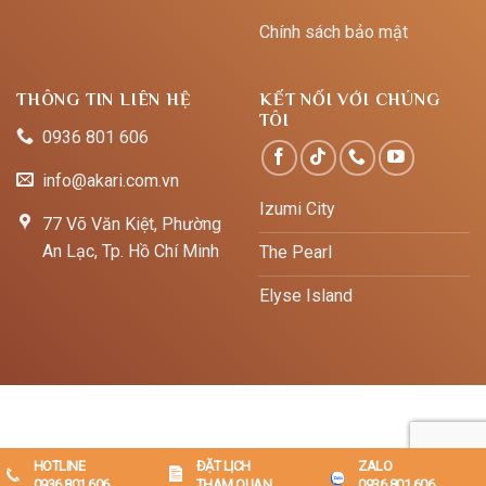
Chính sách bảo mật
THÔNG TIN LIÊN HỆ
KẾT NỐI VỚI CHÚNG
TÔI
0936 801 606
info@akari.com.vn
Izumi City
77 Võ Văn Kiệt, Phường
An Lạc, Tp. Hồ Chí Minh
The Pearl
Elyse Island
HOTLINE
ĐẶT LỊCH
ZALO
Copyright 2026 ©
Akari.com.vn
0936 801 606
THAM QUAN
0936 801 606