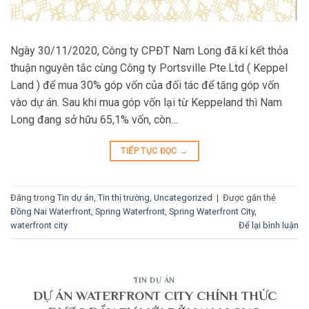
Ngày 30/11/2020, Công ty CPĐT Nam Long đã kí kết thỏa
thuận nguyên tắc cùng Công ty Portsville Pte.Ltd ( Keppel
Land ) để mua 30% góp vốn của đối tác để tăng góp vốn
vào dự án. Sau khi mua góp vốn lại từ Keppeland thì Nam
Long đang sở hữu 65,1% vốn, còn…
TIẾP TỤC ĐỌC
→
Đăng trong
Tin dự án
,
Tin thị trường
,
Uncategorized
|
Được gắn thẻ
Đồng Nai Waterfront
,
Spring Waterfront
,
Spring Waterfront City
,
waterfront city
Để lại bình luận
TIN DỰ ÁN
DỰ ÁN WATERFRONT CITY CHÍNH THỨC