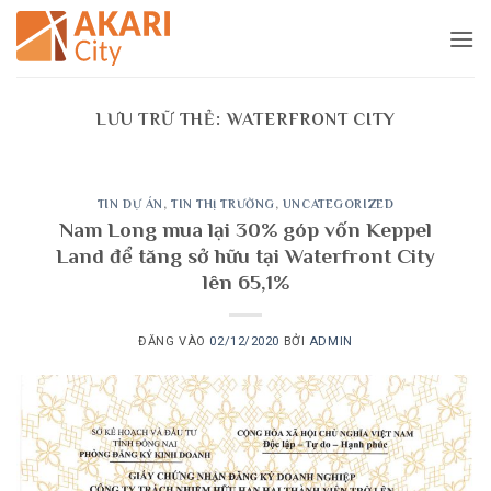
Bỏ
qua
nội
dung
LƯU TRỮ THẺ:
WATERFRONT CITY
TIN DỰ ÁN
,
TIN THỊ TRƯỜNG
,
UNCATEGORIZED
Nam Long mua lại 30% góp vốn Keppel
Land để tăng sở hữu tại Waterfront City
lên 65,1%
ĐĂNG VÀO
02/12/2020
BỞI
ADMIN