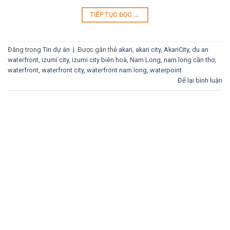
TIẾP TỤC ĐỌC
→
Đăng trong
Tin dự án
|
Được gắn thẻ
akari
,
akari city
,
AkariCity
,
du an
waterfront
,
izumi city
,
izumi city biên hoà
,
Nam Long
,
nam long cần thơ
,
waterfront
,
waterfront city
,
waterfront nam long
,
waterpoint
Để lại bình luận