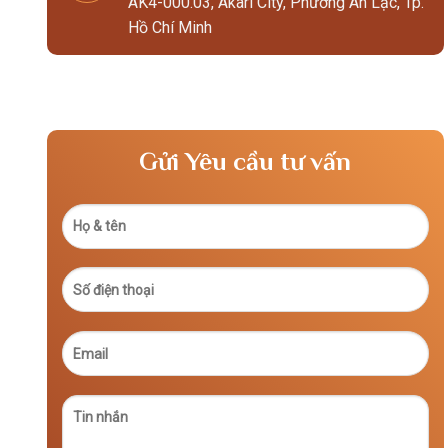
AK4-000.03, Akari City, Phường An Lạc, Tp.
Hồ Chí Minh
Gửi Yêu cầu tư vấn