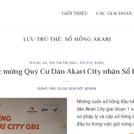
GIỚI THIỆU
CÁC GIAI ĐOẠN
LƯU TRỮ THẺ:
SỔ HỒNG AKARI
TIN DỰ ÁN
,
TIN THỊ TRƯỜNG
,
TIN TỨC KHÁC
 mừng Quý Cư Dân Akari City nhận Sổ
ĐĂNG VÀO
20/06/2024
BỞI
ADMIN
Những cuốn sổ hồng đầu ti
dân Akari City giai đoạn 1 
sơ pháp lý và cấp sổ hồng l
đầu tư trong việc giữ vững 