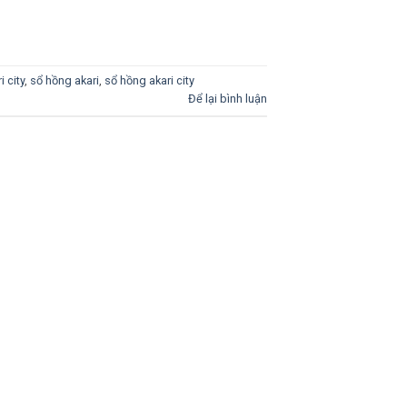
 city
,
sổ hồng akari
,
sổ hồng akari city
Để lại bình luận