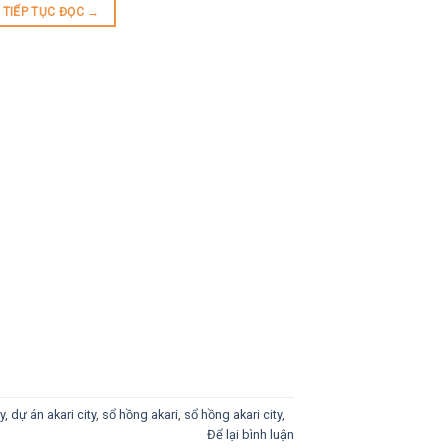
TIẾP TỤC ĐỌC
→
y
,
dự án akari city
,
sổ hồng akari
,
sổ hồng akari city
,
Để lại bình luận