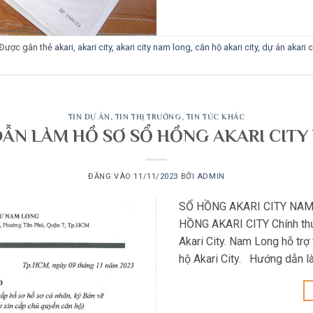
Được gắn thẻ
akari
,
akari city
,
akari city nam long
,
căn hộ akari city
,
dự án akari c
TIN DỰ ÁN
,
TIN THỊ TRƯỜNG
,
TIN TỨC KHÁC
ẪN LÀM HỒ SƠ SỔ HỒNG AKARI CITY 
ĐĂNG VÀO
11/11/2023
BỞI
ADMIN
SỔ HỒNG AKARI CITY NA
HỒNG AKARI CITY Chính thứ
Akari City. Nam Long hỗ trợ
hộ Akari City. Hướng dẫn 