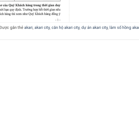
Được gắn thẻ
akari
,
akari city
,
căn hộ akari city
,
dự án akari city
,
làm sổ hồng akari