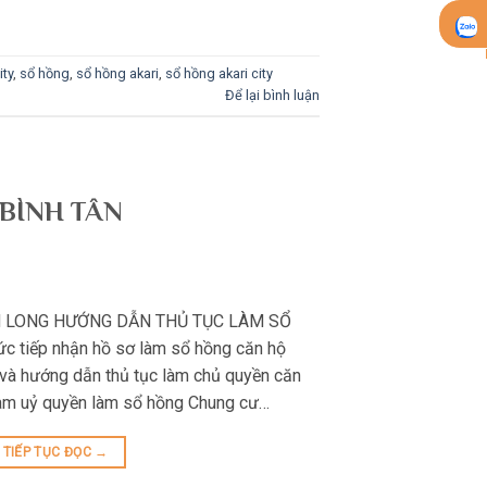
ity
,
sổ hồng
,
sổ hồng akari
,
sổ hồng akari city
Để lại bình luận
BÌNH TÂN
M LONG HƯỚNG DẪN THỦ TỤC LÀM SỔ
c tiếp nhận hồ sơ làm sổ hồng căn hộ
 và hướng dẫn thủ tục làm chủ quyền căn
làm uỷ quyền làm sổ hồng Chung cư…
TIẾP TỤC ĐỌC
→