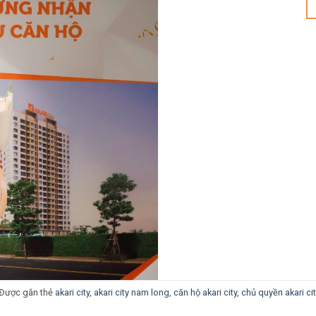
Được gắn thẻ
akari city
,
akari city nam long
,
căn hộ akari city
,
chủ quyền akari cit