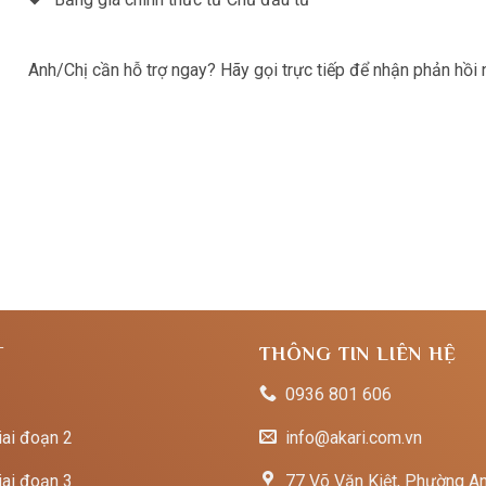
Anh/Chị cần hỗ trợ ngay? Hãy gọi trực tiếp để nhận phản hồi
T
THÔNG TIN LIÊN HỆ
0936 801 606
iai đoạn 2
info@akari.com.vn
iai đoạn 3
77 Võ Văn Kiệt, Phường An