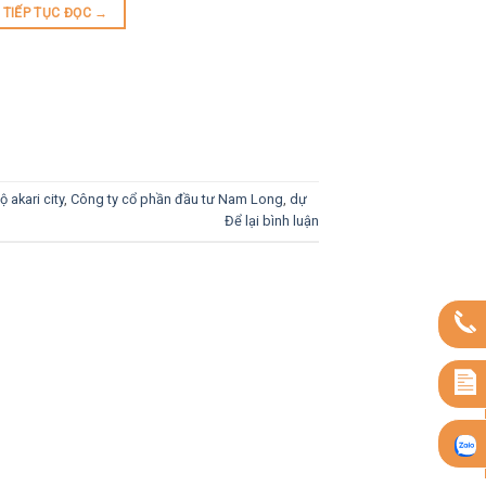
TIẾP TỤC ĐỌC
→
ộ akari city
,
Công ty cổ phần đầu tư Nam Long
,
dự
Để lại bình luận