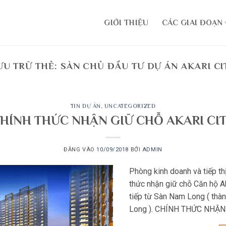
GIỚI THIỆU
CÁC GIAI ĐOẠN
ƯU TRỮ THẺ:
SÀN CHỦ ĐẦU TƯ DỰ ÁN AKARI CI
TIN DỰ ÁN
,
UNCATEGORIZED
HÍNH THỨC NHẬN GIỮ CHỖ AKARI CI
ĐĂNG VÀO
10/09/2018
BỞI
ADMIN
Phòng kinh doanh và tiếp t
thức nhận giữ chỗ Căn hộ Ak
tiếp từ Sàn Nam Long ( thà
Long ). CHÍNH THỨC NHẬN