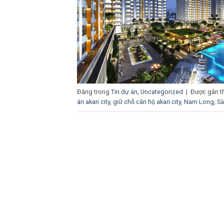
Đăng trong
Tin dự án
,
Uncategorized
|
Được gắn t
án akari city
,
giữ chỗ căn hộ akari city
,
Nam Long
,
Sà