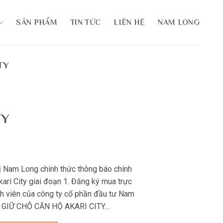
SẢN PHẨM
TIN TỨC
LIÊN HỆ
NAM LONG
TY
TY
hị Nam Long chính thức thông báo chính
ari City giai đoạn 1. Đăng ký mua trực
nh viên của công ty cổ phần đầu tư Nam
 GIỮ CHỖ CĂN HỘ AKARI CITY…