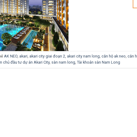
hẻ
AK NEO
,
akari
,
akari city giai đoạn 2
,
akari city nam long
,
căn hộ ak neo
,
căn h
n chủ đầu tư dự án Akari City
,
sàn nam long
,
Tài khoản sàn Nam Long