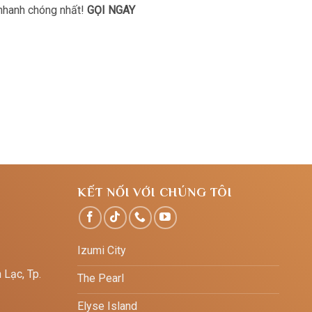
 nhanh chóng nhất!
GỌI NGAY
KẾT NỐI VỚI CHÚNG TÔI
Izumi City
 Lạc, Tp.
The Pearl
Elyse Island