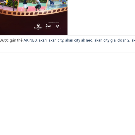
Được gắn thẻ
AK NEO
,
akari
,
akari city
,
akari city ak neo
,
akari city giai đoạn 2
,
ak