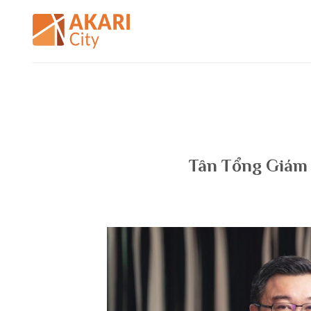
Bỏ
qua
nội
dung
Tân Tổng Giám 