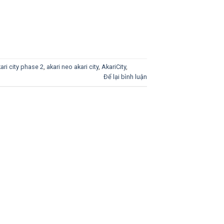
ari city phase 2
,
akari neo akari city
,
AkariCity
,
Để lại bình luận