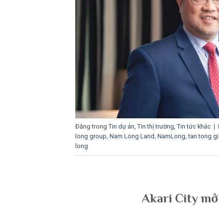
Đăng trong
Tin dự án
,
Tin thị trường
,
Tin tức khác
|
long group
,
Nam Long Land
,
NamLong
,
tan tong g
long
Akari City mở