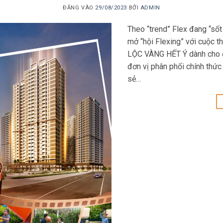
ĐĂNG VÀO
29/08/2023
BỞI
ADMIN
Theo “trend” Flex đang “sốt
mở “hội Flexing” với cuộ
LỘC VÀNG HẾT Ý dành cho đ
đơn vị phân phối chính thức
sẻ…