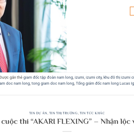
Được gắn thẻ
giam đốc tập đoàn nam long
,
izumi
,
izumi city
,
khu đô thị izumi ci
iam doc nam long
,
tong giam doc nam long
,
Tổng giám đốc nam long Lucas Ig
TIN DỰ ÁN
,
TIN THỊ TRƯỜNG
,
TIN TỨC KHÁC
 cuộc thi “AKARI FLEXING” – Nhận lộc