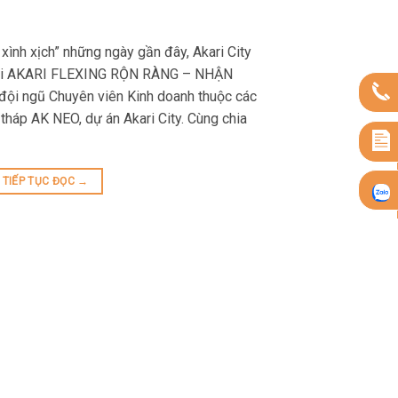
 xình xịch” những ngày gần đây, Akari City
c thi AKARI FLEXING RỘN RÀNG – NHẬN
ội ngũ Chuyên viên Kinh doanh thuộc các
 tháp AK NEO, dự án Akari City. Cùng chia
TIẾP TỤC ĐỌC
→