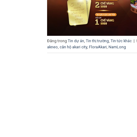
Đăng trong
Tin dự án
,
Tin thị trường
,
Tin tức khác
|
akneo
,
căn hộ akari city
,
FloraAkari
,
NamLong