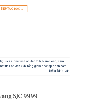
TIẾP TỤC ĐỌC
→
ty
,
Lucas Ignatius Loh Jen Yuh
,
Nam Long
,
nam
natius Loh Jen Yuh
,
tổng giám đốc tập đoan nam
Để lại bình luận
 vàng SJC 9999