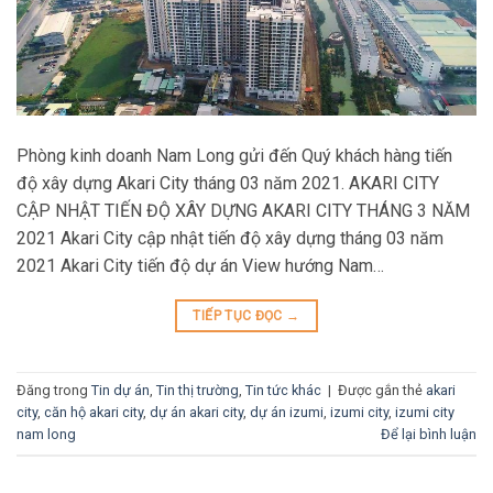
Phòng kinh doanh Nam Long gửi đến Quý khách hàng tiến
độ xây dựng Akari City tháng 03 năm 2021. AKARI CITY
CẬP NHẬT TIẾN ĐỘ XÂY DỰNG AKARI CITY THÁNG 3 NĂM
2021 Akari City cập nhật tiến độ xây dựng tháng 03 năm
2021 Akari City tiến độ dự án View hướng Nam…
TIẾP TỤC ĐỌC
→
Đăng trong
Tin dự án
,
Tin thị trường
,
Tin tức khác
|
Được gắn thẻ
akari
city
,
căn hộ akari city
,
dự án akari city
,
dự án izumi
,
izumi city
,
izumi city
nam long
Để lại bình luận