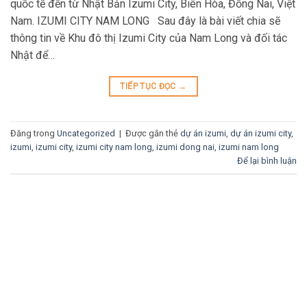
quốc tế đến từ Nhật Bản Izumi City, Biên Hòa, Đồng Nai, Việt
Nam. IZUMI CITY NAM LONG Sau đây là bài viết chia sẽ
thông tin về Khu đô thị Izumi City của Nam Long và đối tác
Nhật để…
TIẾP TỤC ĐỌC
→
Đăng trong
Uncategorized
|
Được gắn thẻ
dự án izumi
,
dự án izumi city
,
izumi
,
izumi city
,
izumi city nam long
,
izumi dong nai
,
izumi nam long
Để lại bình luận