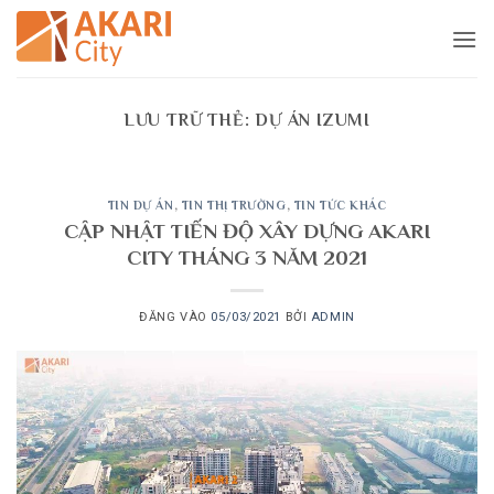
Bỏ
qua
nội
dung
LƯU TRỮ THẺ:
DỰ ÁN IZUMI
TIN DỰ ÁN
,
TIN THỊ TRƯỜNG
,
TIN TỨC KHÁC
CẬP NHẬT TIẾN ĐỘ XÂY DỰNG AKARI
CITY THÁNG 3 NĂM 2021
ĐĂNG VÀO
05/03/2021
BỞI
ADMIN