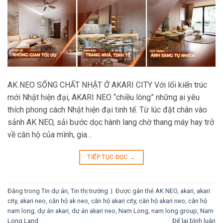
AK NEO SỐNG CHẤT NHẬT Ở AKARI CITY Với lối kiến trúc
mới Nhật hiện đại, AKARI NEO “chiều lòng” những ai yêu
thích phong cách Nhật hiện đại tinh tế. Từ lúc đặt chân vào
sảnh AK NEO, sải bước dọc hành lang chờ thang máy hay trở
về căn hộ của mình, gia…
TIẾP TỤC ĐỌC
→
Đăng trong
Tin dự án
,
Tin thị trường
|
Được gắn thẻ
AK NEO
,
akari
,
akari
city
,
akari neo
,
căn hộ ak neo
,
căn hộ akari city
,
căn hộ akari neo
,
căn hộ
nam long
,
dự án akari
,
dự án akari neo
,
Nam Long
,
nam long group
,
Nam
Long Land
Để lại bình luận