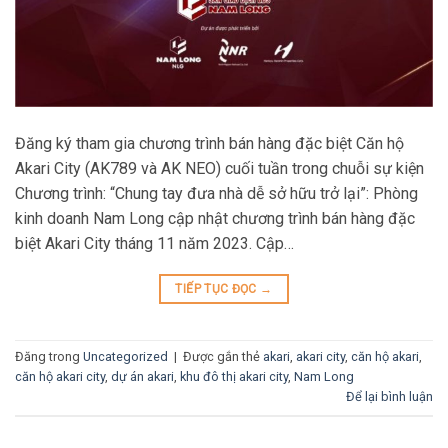
Đăng ký tham gia chương trình bán hàng đặc biệt Căn hộ
Akari City (AK789 và AK NEO) cuối tuần trong chuỗi sự kiện
Chương trình: “Chung tay đưa nhà dễ sở hữu trở lại”: Phòng
kinh doanh Nam Long cập nhật chương trình bán hàng đặc
biệt Akari City tháng 11 năm 2023. Cập…
TIẾP TỤC ĐỌC
→
Đăng trong
Uncategorized
|
Được gắn thẻ
akari
,
akari city
,
căn hộ akari
,
căn hộ akari city
,
dự án akari
,
khu đô thị akari city
,
Nam Long
Để lại bình luận