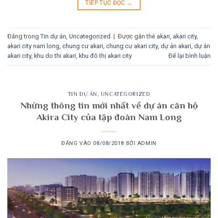
TIẾP TỤC ĐỌC
→
Đăng trong
Tin dự án
,
Uncategorized
|
Được gắn thẻ
akari
,
akari city
,
akari city nam long
,
chung cư akari
,
chung cư akari city
,
dự án akari
,
dự án
akari city
,
khu do thi akari
,
khu đô thị akari city
Để lại bình luận
TIN DỰ ÁN
,
UNCATEGORIZED
Những thông tin mới nhất về dự án căn hộ
Akira City của tập đoàn Nam Long
ĐĂNG VÀO
08/08/2018
BỞI
ADMIN