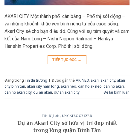
AKARI CITY Một thành phố cân bằng – Phố thị sôi động –
và những khoảnh khắc yên bình riêng tư của cuộc sống.
Akari City sẽ cho bạn điều đó. Cùng với sự tâm quyết và cam
kết của Nam Long – Nishi Nippon Railroad – Hankyu
Hanshin Properties Corp. Phố thị sôi động…
TIẾP TỤC ĐỌC
→
Đăng trong
Tin thị trường
|
Được gắn thẻ
AK NEO
,
akari
,
akari city
,
akari
city bình tân
,
akari city nam long
,
akari neo
,
căn hộ ak neo
,
căn hộ akari
,
căn hộ akari city
,
dự án akari
,
dự án akari city
Để lại bình luận
TIN DỰ ÁN
,
UNCATEGORIZED
Dự án Akari City sở hữu vị trí đẹp nhất
trong lòng quận Bình Tân