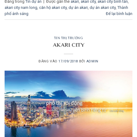
Đăng trong
Tin dự án
|
Được gắn thẻ
akari
,
akari city
,
akari city bình tân
,
akari city nam long
,
căn hộ akari city
,
dự án akari
,
dự án akari city
,
Thành
phố ánh sáng
Để lại bình luận
TIN THỊ TRƯỜNG
AKARI CITY
ĐĂNG VÀO
17/09/2018
BỞI
ADMIN