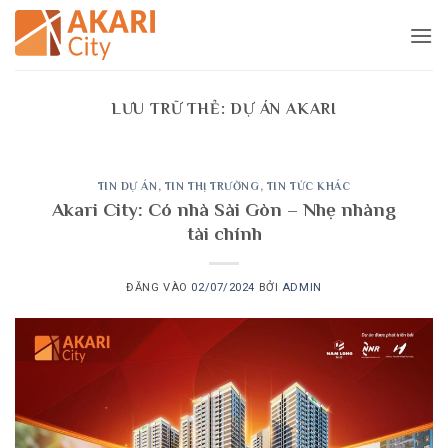
Bỏ
qua
nội
dung
LƯU TRỮ THẺ:
DỰ ÁN AKARI
TIN DỰ ÁN
,
TIN THỊ TRƯỜNG
,
TIN TỨC KHÁC
Akari City: Có nhà Sài Gòn – Nhẹ nhàng
tài chính
ĐĂNG VÀO
02/07/2024
BỞI
ADMIN