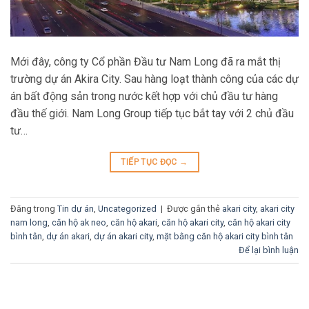
Mới đây, công ty Cổ phần Đầu tư Nam Long đã ra mắt thị
trường dự án Akira City. Sau hàng loạt thành công của các dự
án bất động sản trong nước kết hợp với chủ đầu tư hàng
đầu thế giới. Nam Long Group tiếp tục bắt tay với 2 chủ đầu
tư…
TIẾP TỤC ĐỌC
→
Đăng trong
Tin dự án
,
Uncategorized
|
Được gắn thẻ
akari city
,
akari city
nam long
,
căn hộ ak neo
,
căn hộ akari
,
căn hộ akari city
,
căn hộ akari city
bình tân
,
dự án akari
,
dự án akari city
,
mặt bằng căn hộ akari city bình tân
Để lại bình luận