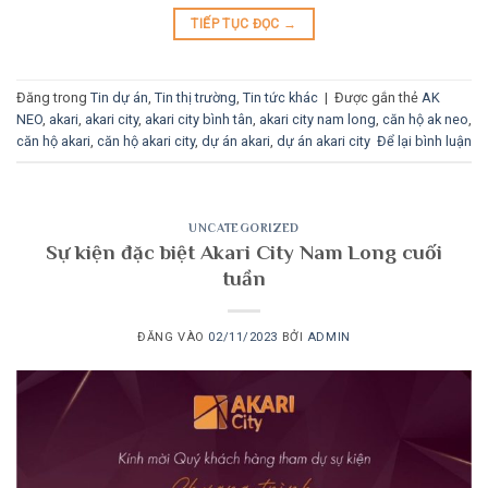
TIẾP TỤC ĐỌC
→
Đăng trong
Tin dự án
,
Tin thị trường
,
Tin tức khác
|
Được gắn thẻ
AK
NEO
,
akari
,
akari city
,
akari city bình tân
,
akari city nam long
,
căn hộ ak neo
,
căn hộ akari
,
căn hộ akari city
,
dự án akari
,
dự án akari city
Để lại bình luận
UNCATEGORIZED
Sự kiện đặc biệt Akari City Nam Long cuối
tuần
ĐĂNG VÀO
02/11/2023
BỞI
ADMIN