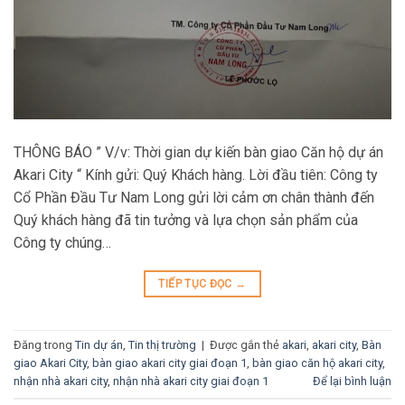
THÔNG BÁO ” V/v: Thời gian dự kiến bàn giao Căn hộ dự án
Akari City “ Kính gửi: Quý Khách hàng. Lời đầu tiên: Công ty
Cổ Phần Đầu Tư Nam Long gửi lời cảm ơn chân thành đến
Quý khách hàng đã tin tưởng và lựa chọn sản phẩm của
Công ty chúng…
TIẾP TỤC ĐỌC
→
Đăng trong
Tin dự án
,
Tin thị trường
|
Được gắn thẻ
akari
,
akari city
,
Bàn
giao Akari City
,
bàn giao akari city giai đoạn 1
,
bàn giao căn hộ akari city
,
nhận nhà akari city
,
nhận nhà akari city giai đoạn 1
Để lại bình luận