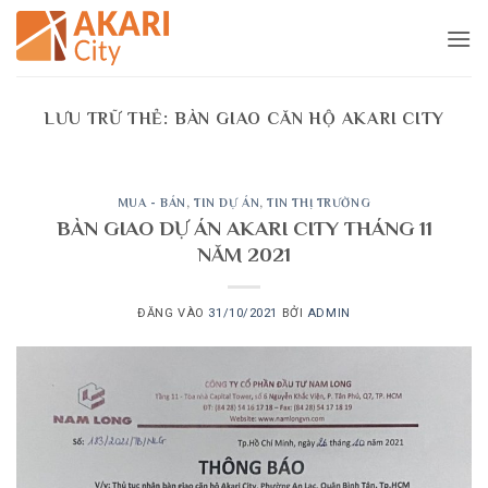
Bỏ
qua
nội
dung
LƯU TRỮ THẺ:
BÀN GIAO CĂN HỘ AKARI CITY
MUA - BÁN
,
TIN DỰ ÁN
,
TIN THỊ TRƯỜNG
BÀN GIAO DỰ ÁN AKARI CITY THÁNG 11
NĂM 2021
ĐĂNG VÀO
31/10/2021
BỞI
ADMIN