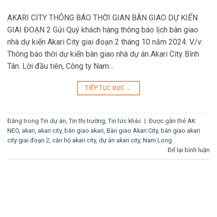
AKARI CITY THÔNG BÁO THỜI GIAN BÀN GIAO DỰ KIẾN
GIAI ĐOẠN 2 Gửi Quý khách hàng thông báo lịch bàn giao
nhà dự kiến Akari City giai đoạn 2 tháng 10 năm 2024. V/v:
Thông báo thời dự kiến bàn giao nhà dự án Akari City Bình
Tân. Lời đầu tiên, Công ty Nam…
TIẾP TỤC ĐỌC
→
Đăng trong
Tin dự án
,
Tin thị trường
,
Tin tức khác
|
Được gắn thẻ
AK
NEO
,
akari
,
akari city
,
bàn giao akari
,
Bàn giao Akari City
,
bàn giao akari
city giai đoạn 2
,
căn hộ akari city
,
dự án akari city
,
Nam Long
Để lại bình luận