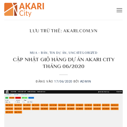
Bỏ
qua
nội
dung
LƯU TRỮ THẺ:
AKARI.COM.VN
MUA - BÁN
,
TIN DỰ ÁN
,
UNCATEGORIZED
CẬP NHẬT GIỎ HÀNG DỰ ÁN AKARI CITY
THÁNG 06/2020
ĐĂNG VÀO
17/06/2020
BỞI
ADMIN