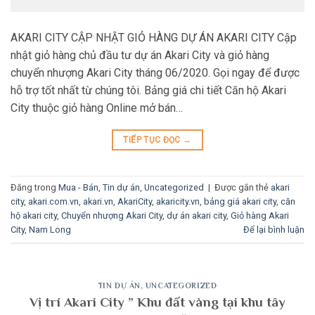
AKARI CITY CẬP NHẬT GIỎ HÀNG DỰ ÁN AKARI CITY Cập
nhật giỏ hàng chủ đầu tư dự án Akari City và giỏ hàng
chuyển nhượng Akari City tháng 06/2020. Gọi ngay để được
hỗ trợ tốt nhất từ chúng tôi. Bảng giá chi tiết Căn hộ Akari
City thuộc giỏ hàng Online mở bán…
TIẾP TỤC ĐỌC
→
Đăng trong
Mua - Bán
,
Tin dự án
,
Uncategorized
|
Được gắn thẻ
akari
city
,
akari.com.vn
,
akari.vn
,
AkariCity
,
akaricity.vn
,
bảng giá akari city
,
căn
hộ akari city
,
Chuyển nhượng Akari City
,
dự án akari city
,
Giỏ hàng Akari
City
,
Nam Long
Để lại bình luận
TIN DỰ ÁN
,
UNCATEGORIZED
Vị trí Akari City ” Khu đất vàng tại khu tây