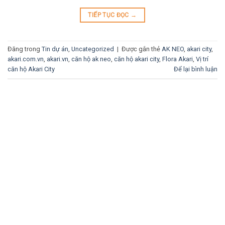
TIẾP TỤC ĐỌC
→
Đăng trong
Tin dự án
,
Uncategorized
|
Được gắn thẻ
AK NEO
,
akari city
,
akari.com.vn
,
akari.vn
,
căn hộ ak neo
,
căn hộ akari city
,
Flora Akari
,
Vị trí
căn hộ Akari City
Để lại bình luận