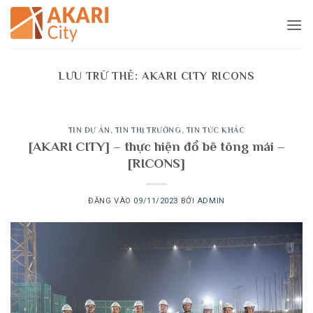
Bỏ
qua
nội
dung
LƯU TRỮ THẺ:
AKARI CITY RICONS
TIN DỰ ÁN
,
TIN THỊ TRƯỜNG
,
TIN TỨC KHÁC
[AKARI CITY] – thực hiện đổ bê tông mái –
[RICONS]
ĐĂNG VÀO
09/11/2023
BỞI
ADMIN