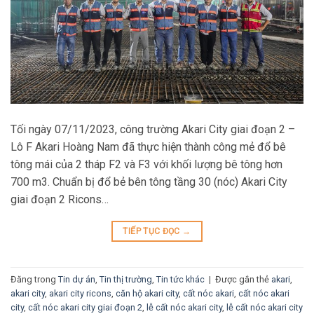
Tối ngày 07/11/2023, công trường Akari City giai đoạn 2 –
Lô F Akari Hoàng Nam đã thực hiện thành công mẻ đổ bê
tông mái của 2 tháp F2 và F3 với khối lượng bê tông hơn
700 m3. Chuẩn bị đổ bẻ bên tông tầng 30 (nóc) Akari City
giai đoạn 2 Ricons…
TIẾP TỤC ĐỌC
→
Đăng trong
Tin dự án
,
Tin thị trường
,
Tin tức khác
|
Được gắn thẻ
akari
,
akari city
,
akari city ricons
,
căn hộ akari city
,
cất nóc akari
,
cất nóc akari
city
,
cất nóc akari city giai đoạn 2
,
lễ cất nóc akari city
,
lễ cất nóc akari city