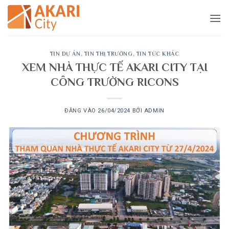
Bỏ
qua
nội
dung
TIN DỰ ÁN
,
TIN THỊ TRƯỜNG
,
TIN TỨC KHÁC
XEM NHÀ THỰC TẾ AKARI CITY TẠI
CÔNG TRƯỜNG RICONS
ĐĂNG VÀO
26/04/2024
BỞI
ADMIN