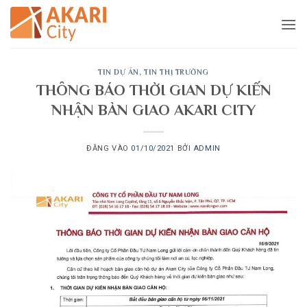
Bỏ
qua
nội
dung
TIN DỰ ÁN
,
TIN THỊ TRƯỜNG
THÔNG BÁO THỜI GIAN DỰ KIẾN
NHẬN BÀN GIAO AKARI CITY
ĐĂNG VÀO
01/10/2021
BỞI
ADMIN