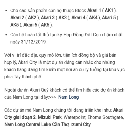
Cho các sản phẩm căn hộ thuộc Block
Akari 1
(
AK1
),
Akari 2
(
AK2
),
Akari 3
(
AK3
),
Akari 4
(
AK4
),
Akari 5
(
AK5
),
Akari 6
(
AK6
).
Căn hộ hoàn tất thủ tục ký Hợp Đồng Đặt Cọc chậm nhất
ngày 31/12/2019.
Với vị trí đắc địa, quy mô lớn, tiện ích đồng bộ và giá bán
hợp lý, Akari City là một dự án đáng cân nhắc cho những
khách hàng đang tìm kiếm một nơi an cư lý tưởng tại khu vực
phía Tây thành phố.
Ngoài dự án Akari Quý khách có thể tìm hiểu các dự án khách
của Nam Long tại đây:>>>
Nam Long
Các dự án mà Nam Long chúng tôi đang triển khai như:
Akari
City giai đoạn 2
,
Mizuki Park
, Waterpoint, Ehome Southgate,
Nam Long Central Lake Cần Thơ
, I
zumi City
.