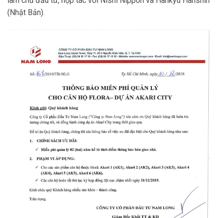
làm chủ đầu tư, hợp tác với Nishi Nippon và Hankyu Hanshin
(Nhật Bản).