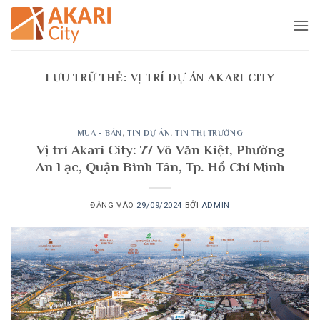
Bỏ
qua
nội
dung
LƯU TRỮ THẺ:
VỊ TRÍ DỰ ÁN AKARI CITY
MUA - BÁN
,
TIN DỰ ÁN
,
TIN THỊ TRƯỜNG
Vị trí Akari City: 77 Võ Văn Kiệt, Phường
An Lạc, Quận Bình Tân, Tp. Hồ Chí Minh
ĐĂNG VÀO
29/09/2024
BỞI
ADMIN