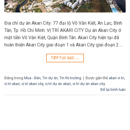
Địa chỉ dự án Akari City: 77 đại lộ Võ Văn Kiệt, An Lạc, Bình
Tân, Tp. Hồ Chí Minh. VỊ TRÍ AKARI CITY Dự án Akari City ở
mặt tiền Võ Văn Kiệt, Quận Bình Tân. Akari City hiện tại đã
hoàn thiện Akari City giai đoạn 1 và Akari City giai đoạn 2….
TIẾP TỤC ĐỌC
→
Đăng trong
Mua - Bán
,
Tin dự án
,
Tin thị trường
|
Được gắn thẻ
akari vi tri
,
vị trí akari
,
vị trí akari city
,
vị trí dự án akari
,
vị trí dự án akari city
Để lại bình luận