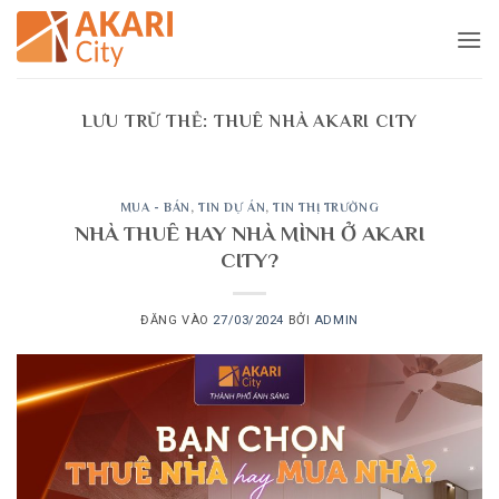
Bỏ
qua
nội
dung
LƯU TRỮ THẺ:
THUÊ NHÀ AKARI CITY
MUA - BÁN
,
TIN DỰ ÁN
,
TIN THỊ TRƯỜNG
NHÀ THUÊ HAY NHÀ MÌNH Ở AKARI
CITY?
ĐĂNG VÀO
27/03/2024
BỞI
ADMIN