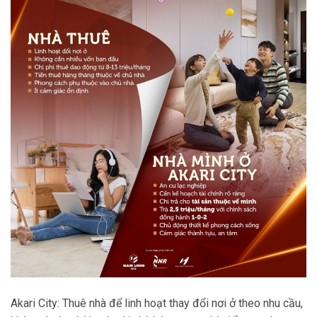
Akari City: Thuê nhà để linh hoạt thay đổi nơi ở theo nhu cầu,