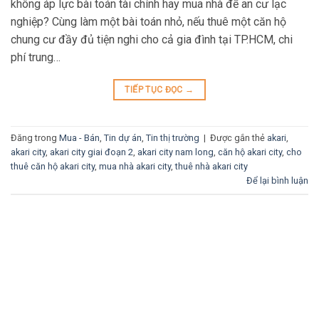
không áp lực bài toán tài chính hay mua nhà để an cư lạc
nghiệp? Cùng làm một bài toán nhỏ, nếu thuê một căn hộ
chung cư đầy đủ tiện nghi cho cả gia đình tại TP.HCM, chi
phí trung…
TIẾP TỤC ĐỌC
→
Đăng trong
Mua - Bán
,
Tin dự án
,
Tin thị trường
|
Được gắn thẻ
akari
,
akari city
,
akari city giai đoạn 2
,
akari city nam long
,
căn hộ akari city
,
cho
thuê căn hộ akari city
,
mua nhà akari city
,
thuê nhà akari city
Để lại bình luận