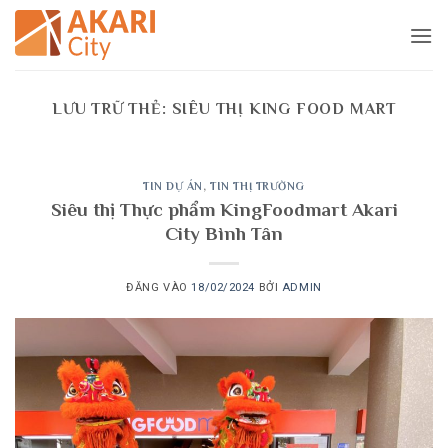
Bỏ
qua
nội
dung
LƯU TRỮ THẺ:
SIÊU THỊ KING FOOD MART
TIN DỰ ÁN
,
TIN THỊ TRƯỜNG
Siêu thị Thực phẩm KingFoodmart Akari
City Bình Tân
ĐĂNG VÀO
18/02/2024
BỞI
ADMIN