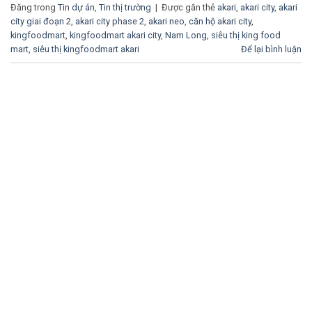
Đăng trong
Tin dự án
,
Tin thị trường
|
Được gắn thẻ
akari
,
akari city
,
akari
city giai đoạn 2
,
akari city phase 2
,
akari neo
,
căn hộ akari city
,
kingfoodmart
,
kingfoodmart akari city
,
Nam Long
,
siêu thị king food
mart
,
siêu thị kingfoodmart akari
Để lại bình luận