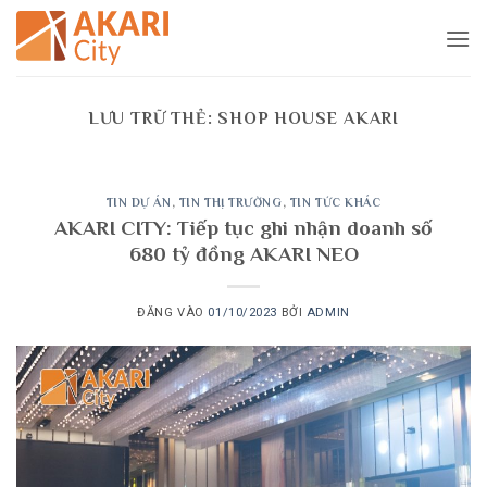
Bỏ
qua
nội
dung
LƯU TRỮ THẺ:
SHOP HOUSE AKARI
TIN DỰ ÁN
,
TIN THỊ TRƯỜNG
,
TIN TỨC KHÁC
AKARI CITY: Tiếp tục ghi nhận doanh số
680 tỷ đồng AKARI NEO
ĐĂNG VÀO
01/10/2023
BỞI
ADMIN