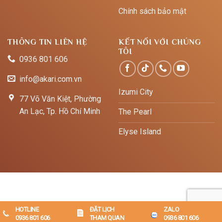
Chính sách bảo mật
THÔNG TIN LIÊN HỆ
KẾT NỐI VỚI CHÚNG
TÔI
0936 801 606
info@akari.com.vn
Izumi City
77 Võ Văn Kiệt, Phường
An Lạc, Tp. Hồ Chí Minh
The Pearl
Elyse Island
HOTLINE
ĐẶT LỊCH
ZALO
Copyright 2026 ©
Akari.com.vn
0936 801 606
THAM QUAN
0936 801 606