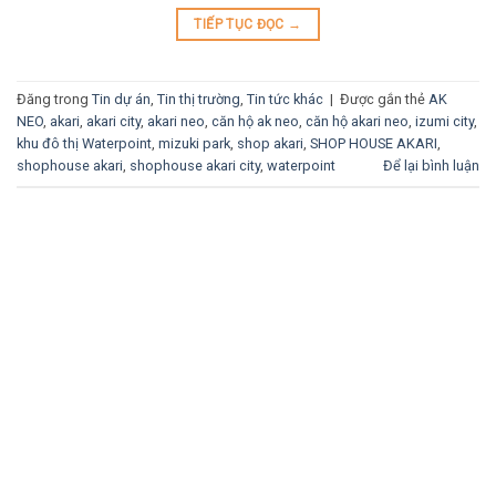
TIẾP TỤC ĐỌC
→
Đăng trong
Tin dự án
,
Tin thị trường
,
Tin tức khác
|
Được gắn thẻ
AK
NEO
,
akari
,
akari city
,
akari neo
,
căn hộ ak neo
,
căn hộ akari neo
,
izumi city
,
khu đô thị Waterpoint
,
mizuki park
,
shop akari
,
SHOP HOUSE AKARI
,
shophouse akari
,
shophouse akari city
,
waterpoint
Để lại bình luận