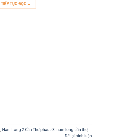
TIẾP TỤC ĐỌC
→
3
,
Nam Long 2 Cần Thơ phase 3
,
nam long cần thơ
,
Để lại bình luận