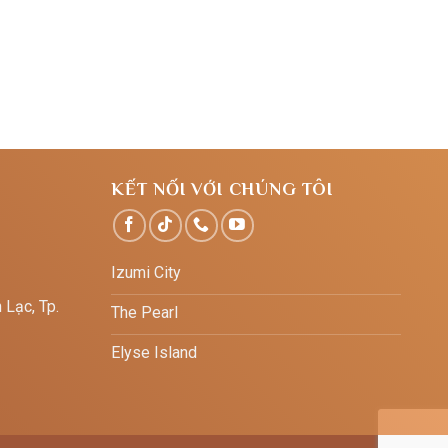
KẾT NỐI VỚI CHÚNG TÔI
Izumi City
 Lạc, Tp.
The Pearl
Elyse Island