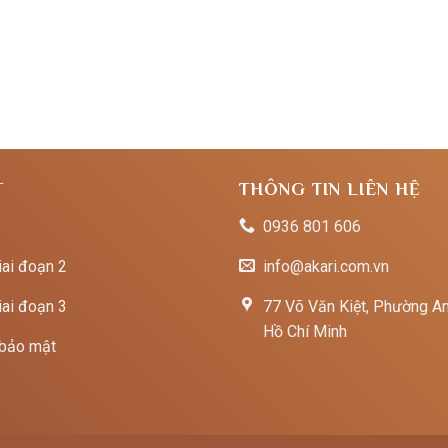
T
THÔNG TIN LIÊN HỆ
0936 801 606
iai đoạn 2
info@akari.com.vn
iai đoạn 3
77 Võ Văn Kiệt, Phường An
Hồ Chí Minh
 bảo mật