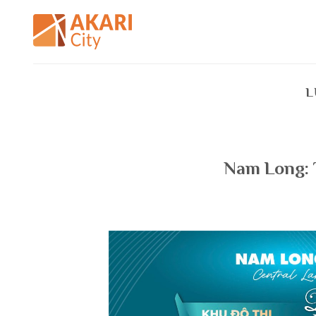
Bỏ
qua
nội
dung
L
Nam Long: 