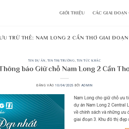
GIỚI THIỆU
CÁC GIAI ĐOẠN
ƯU TRỮ THẺ:
NAM LONG 2 CẦN THƠ GIAI ĐOẠN
TIN DỰ ÁN
,
TIN THỊ TRƯỜNG
,
TIN TỨC KHÁC
Thông báo Giữ chỗ Nam Long 2 Cần Thơ 
ĐĂNG VÀO
10/04/2025
BỞI
ADMIN
Nam Long cho giữ chỗ ưu ti
dự án Nam Long 2 Central L
về chính sách và những ưu 
giai đoạn 3. Khu đô thị đẹp