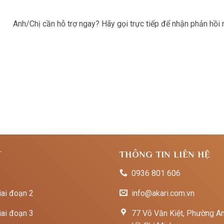
Anh/Chị cần hỗ trợ ngay? Hãy gọi trực tiếp để nhận phản hồi
T
THÔNG TIN LIÊN HỆ
0936 801 606
iai đoạn 2
info@akari.com.vn
iai đoạn 3
77 Võ Văn Kiệt, Phường An