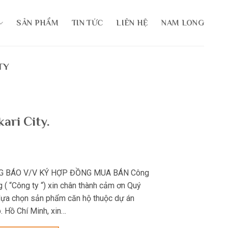
SẢN PHẨM
TIN TỨC
LIÊN HỆ
NAM LONG
TY
ari City.
G BÁO V/V KÝ HỢP ĐỒNG MUA BÁN Công
( “Công ty “) xin chân thành cảm ơn Quý
 lựa chọn sản phẩm căn hộ thuộc dự án
p. Hồ Chí Minh, xin…