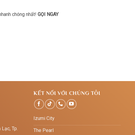
 nhanh chóng nhất!
GỌI NGAY
KẾT NỐI VỚI CHÚNG TÔI
Izumi City
 Lạc, Tp.
The Pearl