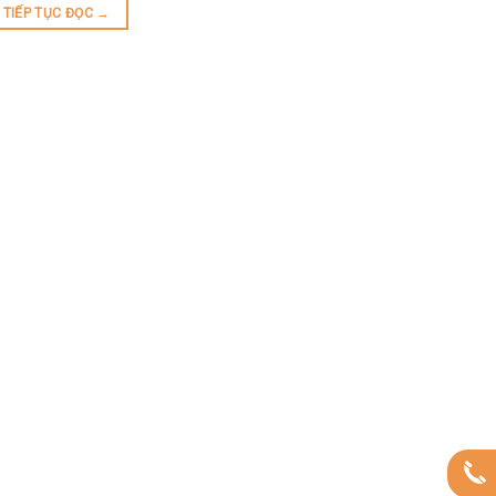
TIẾP TỤC ĐỌC
→