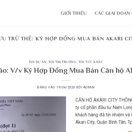
GIỚI THIỆU
CÁC GIAI ĐOẠN
ƯU TRỮ THẺ:
KÝ HỢP ĐỒNG MUA BÁN AKARI CI
TIN DỰ ÁN
,
TIN THỊ TRƯỜNG
,
TIN TỨC KHÁC
o: V/v Ký Hợp Đồng Mua Bán Căn hộ Ak
ĐĂNG VÀO
19/06/2020
BỞI
ADMIN
CĂN HỘ AKARI CITY THÔN
ty cổ phần đầu tư Nam Long 
khách hàng đã tín nhiệm và
Akari City, Quận Bình Tân, T