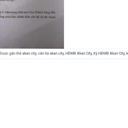
Được gắn thẻ
akari city
,
căn hộ akari city
,
HĐMB Akari City
,
Ký HĐMB Akari City
,
k