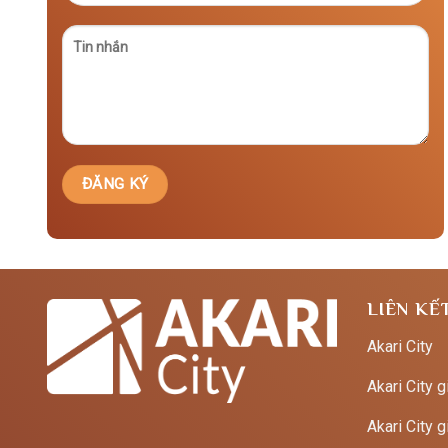
LIÊN KẾ
Akari City
Akari City g
Akari City g