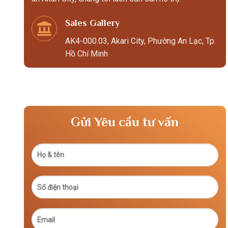
Sales Gallery
AK4-000.03, Akari City, Phường An Lạc, Tp.
Hồ Chí Minh
Gửi Yêu cầu tư vấn