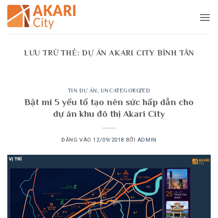
Bỏ
qua
nội
dung
LƯU TRỮ THẺ:
DỰ ÁN AKARI CITY BÌNH TÂN
TIN DỰ ÁN
,
UNCATEGORIZED
Bật mí 5 yếu tố tạo nên sức hấp dẫn cho
dự án khu đô thị Akari City
ĐĂNG VÀO
12/09/2018
BỞI
ADMIN