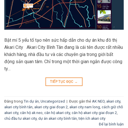
Bật mí 5 yếu tố tạo nên sức hấp dẫn cho dự án khu đô thị
Akari City Akari City Bình Tân đang là cái tên được rất nhiều
khách hàng, nhà đầu tư và các chuyên gia trong giới bất
động sản quan tâm. Chỉ trong một thời gian ngắn được công
ty…
TIẾP TỤC ĐỌC
→
Đăng trong
Tin dự án
,
Uncategorized
|
Được gắn thẻ
AK NEO
,
akari city
,
akari city bình tân
,
akari city giai đoạn 2
,
akari city nam long
,
cách giữ chỗ
akari city
,
căn hộ ak neo
,
căn hộ akari city
,
căn hộ akari city giai đoạn 2
,
chủ đầu tư akari city
,
dự án akari city bình tân
,
tiện ích akari city
Để lại bình luận