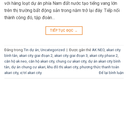
với hàng loạt dự án phía Nam đất nước tạo tiếng vang lớn
trên thị trường bất động sản trong năm trở lại đây. Tiếp nối
thành công đó, tập đoàn…
TIẾP TỤC ĐỌC
→
Đăng trong
Tin dự án
,
Uncategorized
|
Được gắn thẻ
AK NEO
,
akari city
bình tân
,
akari city giai đoạn 2
,
akari city giai đoạn 3
,
akari city phase 2
,
căn hộ ak neo
,
căn hộ akari city
,
chung cư akari city
,
dự án akari city bình
tân
,
dự án chung cư akari
,
khu đô thị akari city
,
phương thức thanh toán
akari city
,
vị trí akari city
Để lại bình luận