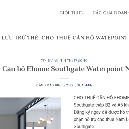
GIỚI THIỆU
CÁC GIAI ĐOẠN
LƯU TRỮ THẺ:
CHO THUÊ CĂN HỘ WATEPOINT
TIN DỰ ÁN
,
TIN THỊ TRƯỜNG
ê Căn hộ Ehome Southgate Waterpoint 
ĐĂNG VÀO
08/08/2022
BỞI
ADMIN
CHO THUÊ CĂN HỘ EHOME 
Southgate tháp B2 và A5 kh
Đăng ký ngay để được hỗ tr
phận hỗ trợ cho thuê Nam 
Southgate…