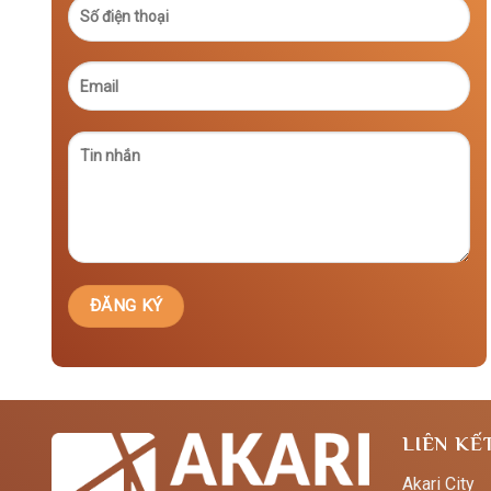
LIÊN KẾ
Akari City