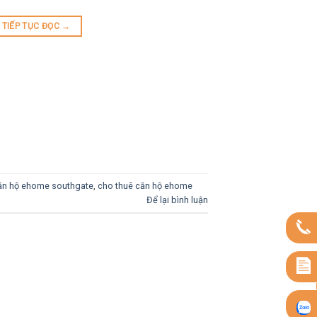
TIẾP TỤC ĐỌC
→
ăn hộ ehome southgate
,
cho thuê căn hộ ehome
Để lại bình luận