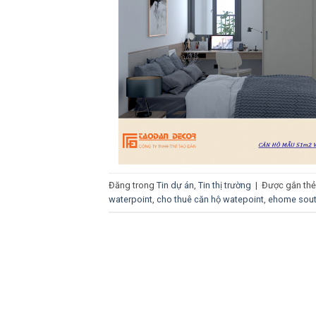
Đăng trong
Tin dự án
,
Tin thị trường
|
Được gắn th
waterpoint
,
cho thuê căn hộ watepoint
,
ehome sout