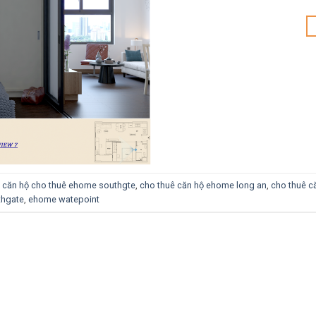
ẻ
căn hộ cho thuê ehome southgte
,
cho thuê căn hộ ehome long an
,
cho thuê c
hgate
,
ehome watepoint