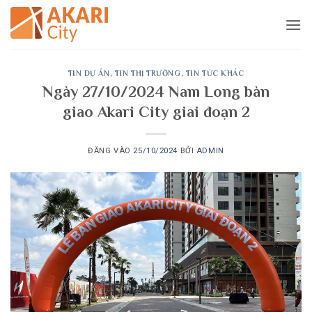
Bỏ
qua
nội
dung
TIN DỰ ÁN
,
TIN THỊ TRƯỜNG
,
TIN TỨC KHÁC
Ngày 27/10/2024 Nam Long bàn
giao Akari City giai đoạn 2
ĐĂNG VÀO
25/10/2024
BỞI
ADMIN