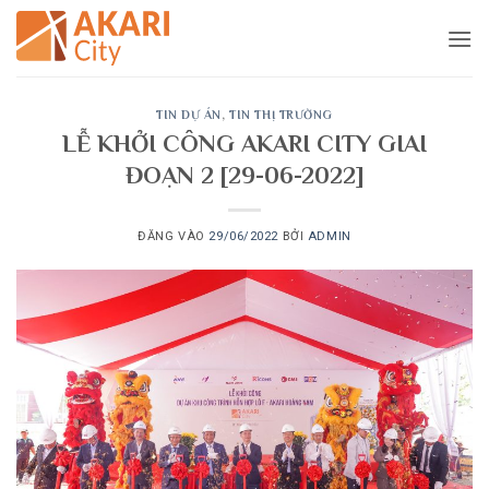
Bỏ
qua
nội
dung
TIN DỰ ÁN
,
TIN THỊ TRƯỜNG
LỄ KHỞI CÔNG AKARI CITY GIAI
ĐOẠN 2 [29-06-2022]
ĐĂNG VÀO
29/06/2022
BỞI
ADMIN