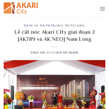
Bỏ
qua
nội
dung
TIN DỰ ÁN
,
TIN THỊ TRƯỜNG
,
TIN TỨC KHÁC
Lễ cất nóc Akari City giai đoạn 2
[AK789 và AK NEO] Nam Long
ĐĂNG VÀO
21/11/2023
BỞI
ADMIN