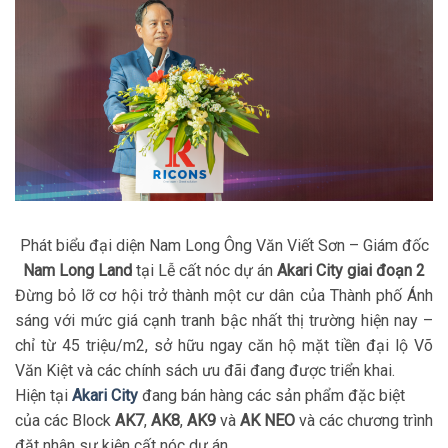
Phát biểu đại diện Nam Long Ông Văn Viết Sơn – Giám đốc
Nam Long Land
tại Lễ cất nóc dự án
Akari City giai đoạn 2
Đừng bỏ lỡ cơ hội trở thành một cư dân của Thành phố Ánh
sáng với mức giá cạnh tranh bậc nhất thị trường hiện nay –
chỉ từ 45 triệu/m2, sở hữu ngay căn hộ mặt tiền đại lộ Võ
Văn Kiệt và các chính sách ưu đãi đang được triển khai.
Hiện tại
Akari City
đang bán hàng các sản phẩm đặc biệt
của các Block
AK7
,
AK8
,
AK9
và
AK NEO
và các chương trình
đặt nhân sự kiện cất nóc dự án.