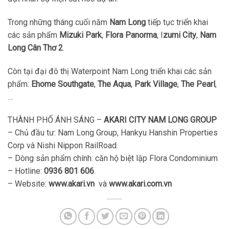
Trong những tháng cuối năm
Nam Long
tiếp tục triển khai
các sản phẩm
Mizuki Park
,
Flora Panorma
, I
zumi City
,
Nam
Long Cân Thơ 2
.
Còn tại đại đô thị Waterpoint Nam Long triển khai các sản
phẩm:
Ehome Southgate
,
The Aqua
,
Park Village
,
The Pearl
,
…
THÀNH PHỐ ÁNH SÁNG –
AKARI CITY NAM LONG GROUP
– Chủ đầu tư: Nam Long Group, Hankyu Hanshin Properties
Corp và Nishi Nippon RailRoad.
– Dòng sản phẩm chính: căn hộ biệt lập Flora Condominium
– Hotline:
0936 801 606
.
– Website:
www.akari.vn
và
www.akari.com.vn