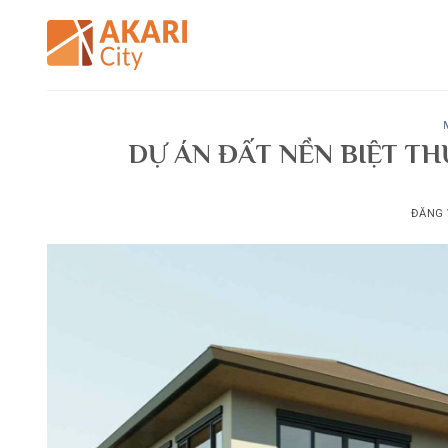
Bỏ
qua
nội
dung
DỰ ÁN ĐẤT NỀN BIỆT TH
ĐĂNG