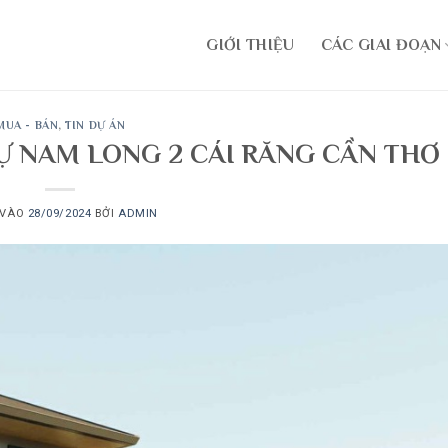
GIỚI THIỆU
CÁC GIAI ĐOẠN
MUA - BÁN
,
TIN DỰ ÁN
Ự NAM LONG 2 CÁI RĂNG CẦN THƠ
 VÀO
28/09/2024
BỞI
ADMIN