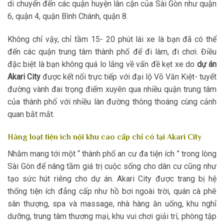
di chuyển đến các quận huyện lân cận của Sài Gòn như quận
6, quận 4, quận Bình Chánh, quận 8.
Không chỉ vậy, chỉ tầm 15- 20 phút lái xe là bạn đã có thể
đến các quận trung tâm thành phố để đi làm, đi chơi. Điều
đặc biệt là bạn không quá lo lắng về vấn đề kẹt xe do
dự án
Akari City
được kết nối trực tiếp với đại lộ Võ Văn Kiệt- tuyết
đường vành đai trọng điểm xuyên qua nhiều quận trung tâm
của thành phố với nhiều làn đường thông thoáng cùng cảnh
quan bắt mắt.
Hàng loạt tiện ích nội khu cao cấp chỉ có tại Akari City
Nhằm mang tới một “ thành phố an cư đa tiện ích ” trong lòng
Sài Gòn để nâng tầm giá trị cuộc sống cho dân cư cũng như
tạo sức hút riêng cho dự án. Akari City được trang bị hệ
thống tiện ích đẳng cấp như hồ bơi ngoài trời, quán cà phê
sân thượng, spa và massage, nhà hàng ăn uống, khu nghỉ
dưỡng, trung tâm thương mại, khu vui chơi giải trí, phòng tập