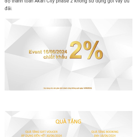
độ thanh toán Akari City phase 2 không sử dụng gói vay ưu
đãi.