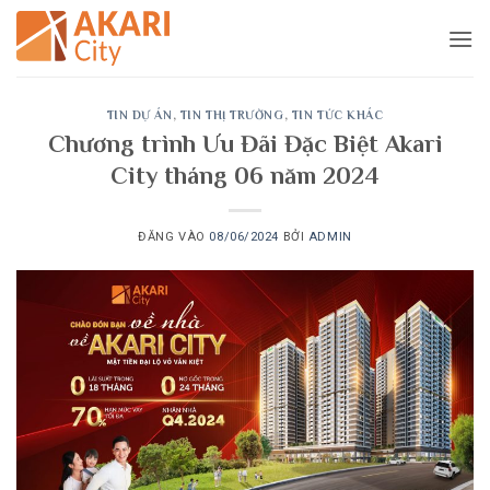
Bỏ
qua
nội
dung
TIN DỰ ÁN
,
TIN THỊ TRƯỜNG
,
TIN TỨC KHÁC
Chương trình Ưu Đãi Đặc Biệt Akari
City tháng 06 năm 2024
ĐĂNG VÀO
08/06/2024
BỞI
ADMIN