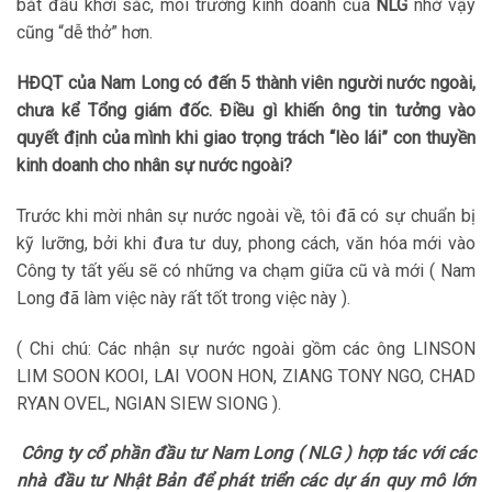
bắt đầu khởi sắc, môi trường kinh doanh của
NLG
nhờ vậy
cũng “dễ thở” hơn.
HĐQT của Nam Long có đến 5 thành viên người nước ngoài,
chưa kể Tổng giám đốc. Điều gì khiến ông tin tưởng vào
quyết định của mình khi giao trọng trách “lèo lái” con thuyền
kinh doanh cho nhân sự nước ngoài?
Trước khi mời nhân sự nước ngoài về, tôi đã có sự chuẩn bị
kỹ lưỡng, bởi khi đưa tư duy, phong cách, văn hóa mới vào
Công ty tất yếu sẽ có những va chạm giữa cũ và mới ( Nam
Long đã làm việc này rất tốt trong việc này ).
( Chi chú: Các nhận sự nước ngoài gồm các ông LINSON
LIM SOON KOOI, LAI VOON HON, ZIANG TONY NGO, CHAD
RYAN OVEL, NGIAN SIEW SIONG ).
Công ty cổ phần đầu tư Nam Long ( NLG ) hợp tác với các
nhà đầu tư Nhật Bản để phát triển các dự án quy mô lớn