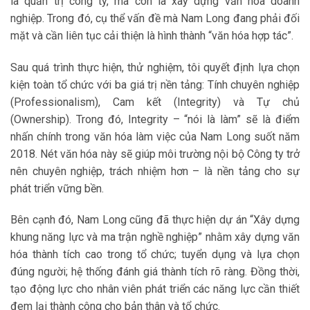
là quản trị công ty, mà còn là xây dựng văn hóa doanh
nghiệp. Trong đó, cụ thể vấn đề mà Nam Long đang phải đối
mặt và cần liên tục cải thiện là hình thành “văn hóa hợp tác”.
Sau quá trình thực hiện, thử nghiệm, tôi quyết định lựa chọn
kiện toàn tổ chức với ba giá trị nền tảng: Tính chuyên nghiệp
(Professionalism), Cam kết (Integrity) và Tự chủ
(Ownership). Trong đó, Integrity – “nói là làm” sẽ là điểm
nhấn chính trong văn hóa làm việc của Nam Long suốt năm
2018. Nét văn hóa này sẽ giúp môi trường nội bộ Công ty trở
nên chuyên nghiệp, trách nhiệm hơn – là nền tảng cho sự
phát triển vững bền.
Bên cạnh đó, Nam Long cũng đã thực hiện dự án “Xây dựng
khung năng lực và ma trận nghề nghiệp” nhằm xây dựng văn
hóa thành tích cao trong tổ chức; tuyển dụng và lựa chọn
đúng người; hệ thống đánh giá thành tích rõ ràng. Đồng thời,
tạo động lực cho nhân viên phát triển các năng lực cần thiết
đem lại thành công cho bản thân và tổ chức.