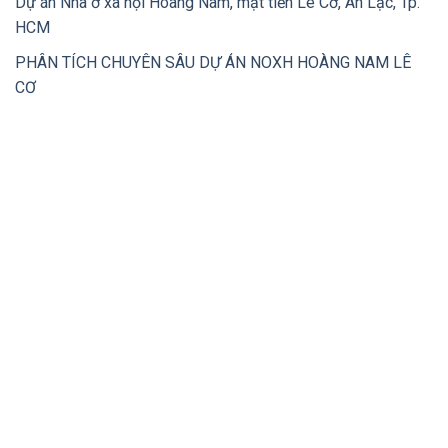
Dự án Nhà ở xã hội Hoàng Nam, mặt tiền Lê Cơ, An Lạc, Tp.
HCM
PHÂN TÍCH CHUYÊN SÂU DỰ ÁN NOXH HOÀNG NAM LÊ
CƠ