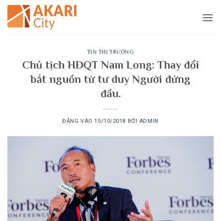
Bỏ
qua
nội
dung
TIN THỊ TRƯỜNG
Chủ tịch HĐQT Nam Long: Thay đổi
bắt nguồn từ tư duy Người đứng
đầu.
ĐĂNG VÀO
15/10/2018
BỞI
ADMIN