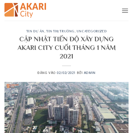
Bỏ
qua
nội
dung
TIN DỰ ÁN
,
TIN THỊ TRƯỜNG
,
UNCATEGORIZED
CẬP NHẬT TIẾN ĐỘ XÂY DỰNG
AKARI CITY CUỐI THÁNG 1 NĂM
2021
ĐĂNG VÀO
02/02/2021
BỞI
ADMIN