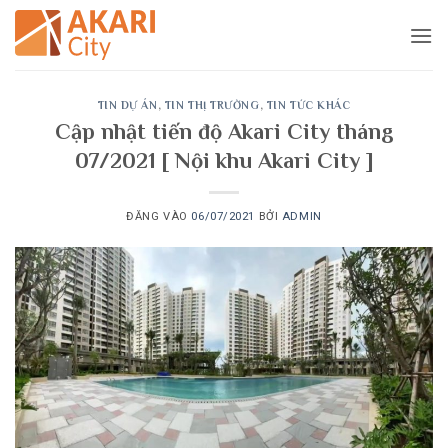
Bỏ
qua
nội
dung
TIN DỰ ÁN
,
TIN THỊ TRƯỜNG
,
TIN TỨC KHÁC
Cập nhật tiến độ Akari City tháng
07/2021 [ Nội khu Akari City ]
ĐĂNG VÀO
06/07/2021
BỞI
ADMIN