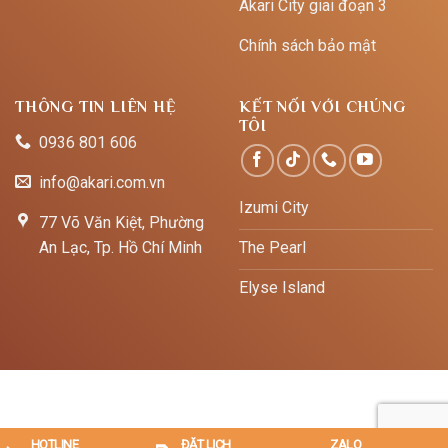
Akari City giai đoạn 3
Chính sách bảo mật
THÔNG TIN LIÊN HỆ
KẾT NỐI VỚI CHÚNG
TÔI
0936 801 606
info@akari.com.vn
Izumi City
77 Võ Văn Kiệt, Phường
An Lạc, Tp. Hồ Chí Minh
The Pearl
Elyse Island
HOTLINE
ĐẶT LỊCH
ZALO