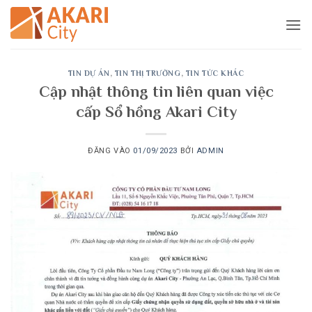
Bỏ
qua
nội
dung
TIN DỰ ÁN
,
TIN THỊ TRƯỜNG
,
TIN TỨC KHÁC
Cập nhật thông tin liên quan việc
cấp Sổ hồng Akari City
ĐĂNG VÀO
01/09/2023
BỞI
ADMIN