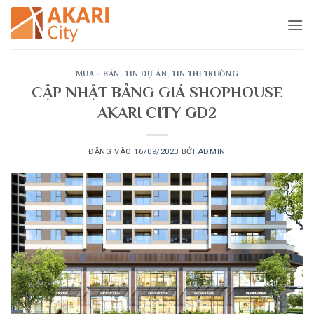
Bỏ
qua
nội
dung
MUA - BÁN
,
TIN DỰ ÁN
,
TIN THỊ TRƯỜNG
CẬP NHẬT BẢNG GIÁ SHOPHOUSE
AKARI CITY GD2
ĐĂNG VÀO
16/09/2023
BỞI
ADMIN